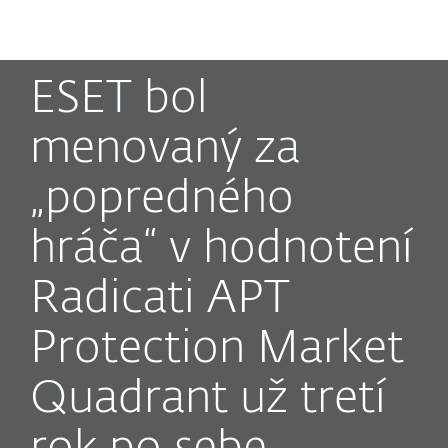
MENU
ESET bol
menovaný za
„popredného
hráča“ v hodnotení
Radicati APT
Protection Market
Quadrant už tretí