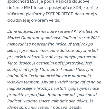
spoločnosti ESET je podľa Radicati cloudové
riešenie ESET Inspect poskytujúce XDR, ktoré je
súčasťou platformy ESET PROTECT, dostupnej v
cloudovej aj on-prem verzii.
„Sme nadšení, že sme boli v správe APT Protection
Market Quadrant spoločnosti Radicati za rok 2022
menovaní za popredného hráča už tretí rok po
sebe. Je pre nás mimoriadne dôležité, aby sme boli
pre našich zákazníkov dôveryhodným partnerom.
Tento úspech je ocenením našej pretrvávajúcej
snahy a integrity, ktorá patrí k našim kľúčovým
hodnotám. Technologické inovácie napredujú
vysokým tempom. Aby sme vedeli reagovať aj na tie
najpokročilejšie hrozby, neustále vylepšujeme naše
produktové portfólio. Hodnotenie od spoločnosti
Radicati v tomto smere vnímame ako dôkaz, že
ideme správnou cestou,“
dodáva Debski.