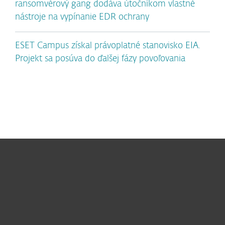
ransomvérový gang dodáva útočníkom vlastné
nástroje na vypínanie EDR ochrany
ESET Campus získal právoplatné stanovisko EIA.
Projekt sa posúva do ďalšej fázy povoľovania
Pre domácnosti
Pre firmy
Užitočné informácie