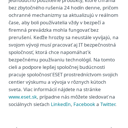
jednoducho použiteľné produkty, ktoré chránia
bez zbytočného rušenia 24 hodín denne, pričom
ochranné mechanizmy sa aktualizujú v reálnom
čase, aby boli používatelia vždy v bezpečí a
firemná prevádzka mohla fungovať bez
prerušení. Keďže hrozby sa neustále vyvíjajú, na
svojom vývoji musí pracovať aj IT bezpečnostná
spoločnosť, ktorá chce napomáhať k
bezpečnému používaniu technológií. Na tomto
cieli a podpore lepšej spoločnej budúcnosti
pracuje spoločnosť ESET prostredníctvom svojich
centier výskumu a vývoja v rôznych kútoch
sveta. Viac informácií nájdete na stránke
www.eset.sk
, prípadne nás môžete sledovať na
sociálnych sieťach
LinkedIn
,
Facebook
a
Twitter
.