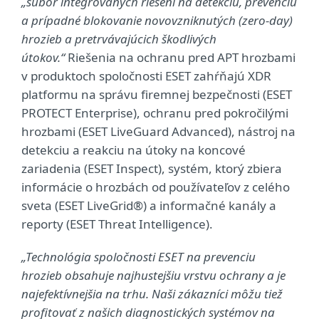
„súbor integrovaných riešení na detekciu, prevenciu
a prípadné blokovanie novovzniknutých (zero-day)
hrozieb a pretrvávajúcich škodlivých
útokov.“
Riešenia na ochranu pred APT hrozbami
v produktoch spoločnosti ESET zahŕňajú XDR
platformu na správu firemnej bezpečnosti (ESET
PROTECT Enterprise), ochranu pred pokročilými
hrozbami (ESET LiveGuard Advanced), nástroj na
detekciu a reakciu na útoky na koncové
zariadenia (ESET Inspect), systém, ktorý zbiera
informácie o hrozbách od používateľov z celého
sveta (ESET LiveGrid®) a informačné kanály a
reporty (ESET Threat Intelligence).
„Technológia spoločnosti ESET na prevenciu
hrozieb obsahuje najhustejšiu vrstvu ochrany a je
najefektívnejšia na trhu. Naši zákazníci môžu tiež
profitovať z našich diagnostických systémov na