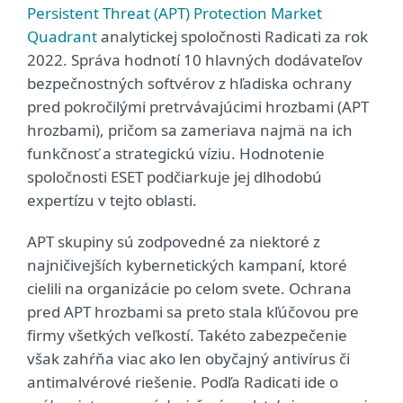
Persistent Threat (APT) Protection Market
Quadrant
analytickej spoločnosti Radicati za rok
2022. Správa hodnotí 10 hlavných dodávateľov
bezpečnostných softvérov z hľadiska ochrany
pred pokročilými pretrvávajúcimi hrozbami (APT
hrozbami), pričom sa zameriava najmä na ich
funkčnosť a strategickú víziu. Hodnotenie
spoločnosti ESET podčiarkuje jej dlhodobú
expertízu v tejto oblasti.
APT skupiny sú zodpovedné za niektoré z
najničivejších kybernetických kampaní, ktoré
cielili na organizácie po celom svete. Ochrana
pred APT hrozbami sa preto stala kľúčovou pre
firmy všetkých veľkostí. Takéto zabezpečenie
však zahŕňa viac ako len obyčajný antivírus či
antimalvérové riešenie. Podľa Radicati ide o