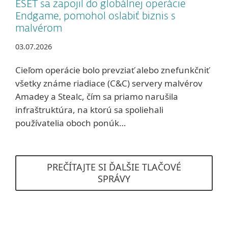
ESET sa zapojil do globálnej operácie
Endgame, pomohol oslabiť biznis s
malvérom
03.07.2026
Cieľom operácie bolo prevziať alebo znefunkčniť
všetky známe riadiace (C&C) servery malvérov
Amadey a Stealc, čím sa priamo narušila
infraštruktúra, na ktorú sa spoliehali
používatelia oboch ponúk…
PREČÍTAJTE SI ĎALŠIE TLAČOVÉ
SPRÁVY