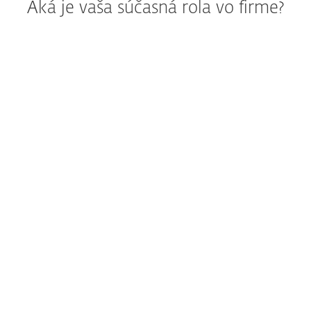
Aká je vaša súčasná rola vo firme?
IT alebo bezpečnostný správca