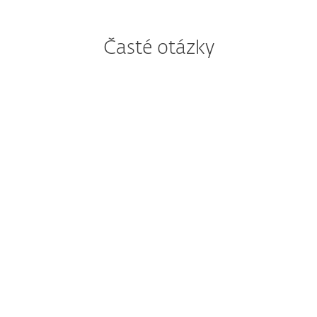
Časté otázky
Môžem riešenia s platformou
ESET PROTECT pred kúpou
vyskúšať?
Cloudové alebo lokálne
nasadenie platformy ESET
PROTECT?
Kedy mám zvážiť kúpu
doplnkového riešenia?
Mám záujem o riešenie
na ochranu mobilných