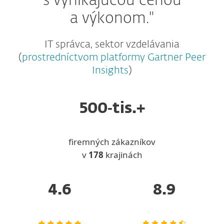
s vynikajúcou cenou
a výkonom."
IT správca, sektor vzdelávania
(
prostredníctvom platformy Gartner Peer
Insights
)
500‑tis.+
firemných zákazníkov
v
178
krajinách
4.6
8.9