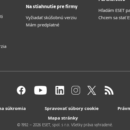
Na stiahnutie pre firmy
Hľadám ESET pa
ti
Vyžiadať skúšobnú verziu
Chcem sa stať 
Mám predplatné
rzia
na súkromia
Spravovať súbory cookie
Právn
Mapa stránky
© 1992 – 2026 ESET, spol. s r.o. Všetky práva vyhradené.