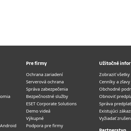
Pre firmy
Užitočné info
Ochrana zariadení
Zobraziť všetky
Serverová ochrana
Cenníky a zľavy
Správa zabezpečenia
Obchodné pod
romia
Bezpečnostné služby
Obnoviť predpl
ESET Corporate Solutions
Správa predpla
Demo videá
Existujúci zákaz
Výkupné
Vyžiadať zrušen
 Android
Podpora pre firmy
Partnerstvo