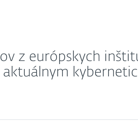
O nás
by sa spoločne venovali aktuálnym kybernetickým hroz
Kariéra
Kontakt
ov z európskych inštitú
i aktuálnym kybernet