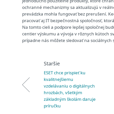
jednoducho použiteľné produkty, ktoré chrán
ochranné mechanizmy sa aktualizujú v reálnom
prevádzka mohla fungovať bez prerušení. Keď
pracovať aj IT bezpečnostná spoločnosť, kto
Na tomto cieli a podpore lepšej spoločnej bu
centier výskumu a vývoja v rôznych kútoch sv
prípadne nás môžete sledovať na sociálnych 
Staršie
ESET chce prispieť ku
kvalitnejšiemu
vzdelávaniu o digitálnych
hrozbách, všetkým
základným školám daruje
príručku