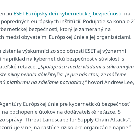
renciu
ESET Európsky deň kybernetickej bezpečnosti
, na
z popredných európskych inštitúcií. Podujatie sa konalo 2
ybernetickej bezpečnosti, ktorý je zameraný na
h medzi obyvateľmi Európskej únie a jej organizáciami.
e zistenia výskumníci zo spoločnosti ESET aj významní
eli napríklad na kybernetickú bezpečnosť v súvislosti s
vateľské reťazce.
„Spolupráca medzi vládami a súkromným
te nikdy nebola dôležitejšia. Je pre nás cťou, že môžeme
ú platformu na zdieľanie poznatkov,“
hovorí Andrew Lee,
.
Agentúry Európskej únie pre kybernetickú bezpečnosť
al na pochopenie útokov na dodávateľské reťazce. S
 zo správy „Threat Landscape for Supply Chain Attacks“,
ozorňuje v nej na rastúce riziko pre organizácie naprieč