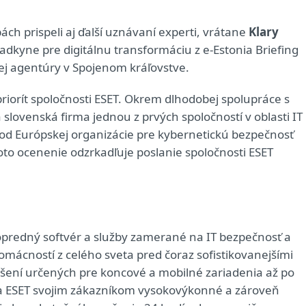
ch prispeli aj ďalší uznávaní experti, vrátane
Klary
adkyne pre digitálnu transformáciu z e-Estonia Briefing
ej agentúry v Spojenom kráľovstve.
priorít spoločnosti ESET. Okrem dlhodobej spolupráce s
 slovenská firma jednou z prvých spoločností v oblasti IT
a od Európskej organizácie pre kybernetickú bezpečnosť
Toto ocenenie odzrkadľuje poslanie spoločnosti ESET
predný softvér a služby zamerané na IT bezpečnosť a
domácností z celého sveta pred čoraz sofistikovanejšími
iešení určených pre koncové a mobilné zariadenia až po
ša ESET svojim zákazníkom vysokovýkonné a zároveň