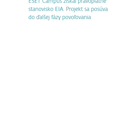
ESET Campus získal právoplatné
stanovisko EIA. Projekt sa posúva
do ďalšej fázy povoľovania