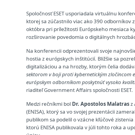
Spoločnosť ESET usporiadala virtuálnu konfe
ktorej sa zúčastnilo viac ako 390 odborníkov 
októbra pri príležitosti Európskeho mesiaca k
rozširovanie povedomia o digitálnych hrozbác
Na konferencii odprezentovali svoje najnovši
hostia z európskych inštitúcií. Bližšie sa pozr
digitalizáciou a na hrozby, ktorým čelia dodá
sektorom v boji proti kybernetickým zločincom eš
európskym odborníkom poskytnúť vysoko kvalitn
riaditeľ Government Affairs spoločnosti ESET
Medzi rečníkmi bol
Dr. Apostolos Malatras
z 
(ENISA), ktorý sa vo svojej prezentácii zamer
publikom sa podelil o vzácne kľúčové zistenia
ktorú ENISA publikovala v júli tohto roka a up