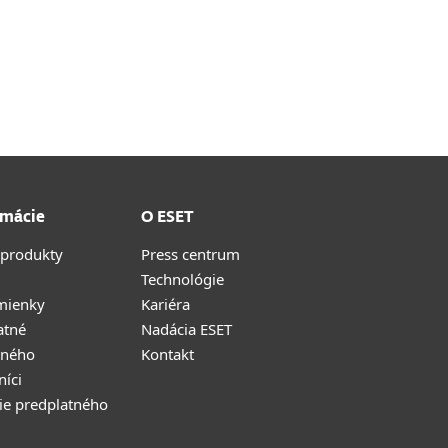
rmácie
O ESET
 produkty
Press centrum
Technológie
mienky
Kariéra
atné
Nadácia ESET
tného
Kontakt
níci
ie predplatného