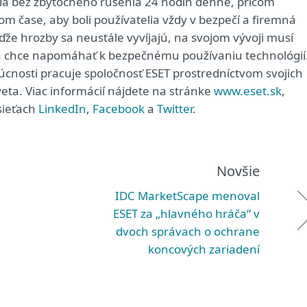
ia bez zbytočného rušenia 24 hodín denne, pričom
 čase, aby boli používatelia vždy v bezpečí a firemná
že hrozby sa neustále vyvíjajú, na svojom vývoji musí
rá chce napomáhať k bezpečnému používaniu technológií
dúcnosti pracuje spoločnosť ESET prostredníctvom svojich
eta. Viac informácií nájdete na stránke
www.eset.sk
,
sieťach
LinkedIn
,
Facebook
a
Twitter
.
Novšie
IDC MarketScape menoval
ESET za „hlavného hráča“ v
dvoch správach o ochrane
koncových zariadení