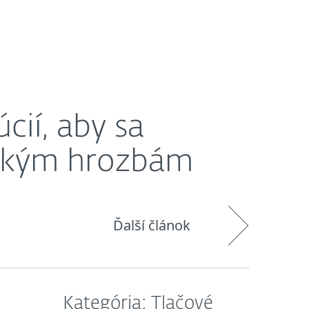
O nás
Košík
Slovensko
bám
cií, aby sa
ickým hrozbám
Ďalší článok
Kategória: Tlačové