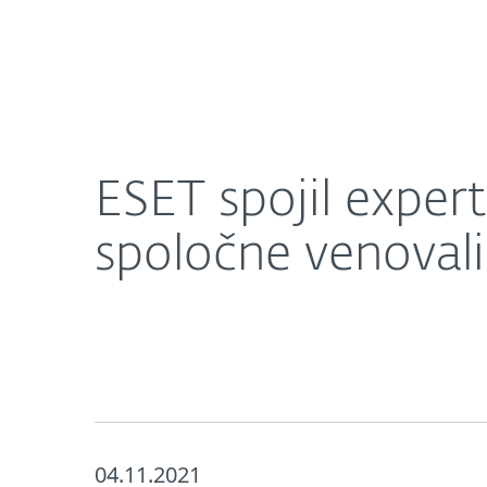
Domácnosti
Firmy
ESET spojil expertov z európskych inštitúcií, a
O nás
Press centrum
ESET spojil expert
spoločne venoval
04.11.2021