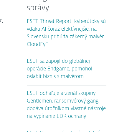
správy
7.
ESET Threat Report: kyberútoky sú
vďaka AI čoraz efektívnejšie, na
Slovensku pribúda zákerný malvér
CloudEyE
ESET sa zapojil do globálnej
operácie Endgame, pomohol
oslabiť biznis s malvérom
ESET odhaľuje arzenál skupiny
Gentlemen, ransomvérový gang
dodáva útočníkom vlastné nástroje
na vypínanie EDR ochrany