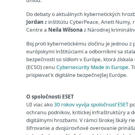
úniou.
Do debaty o aktuálnych kybernetických hrozbá
Jordan
z inštitútu CyberPeace, Anett Numy, r
Centre a
Neila Wilsona
z Národnej krimináln
Boj proti kybernetickému zločinu je jednou z 
európskymi inštitúciami a odborníkmi sa stala
bezpečnosti so sídlom v Európe, ktorá získal
(ECSO) cenu
Cybersecurity Made in Europe
. 
prispievať k digitálne bezpečnejšej Európe.
O spoločnosti ESET
Už viac ako
30 rokov vyvíja spoločnosť ESET
po
ochranu podnikov, kritickej infraštruktúry a 
digitálnymi hrozbami. V rámci širokej škály r
šifrovanie a dvojúrovňové overovanie priná