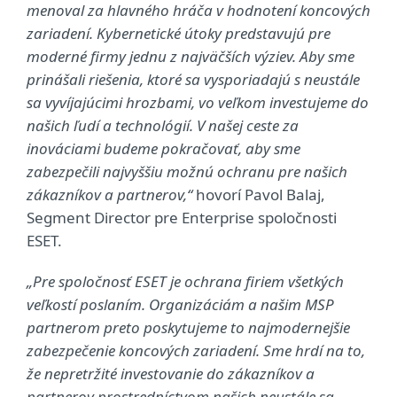
menoval za hlavného hráča v hodnotení koncových
zariadení. Kybernetické útoky predstavujú pre
moderné firmy jednu z najväčších výziev. Aby sme
prinášali riešenia, ktoré sa vysporiadajú s neustále
sa vyvíjajúcimi hrozbami, vo veľkom investujeme do
našich ľudí a technológií. V našej ceste za
inováciami budeme pokračovať, aby sme
zabezpečili najvyššiu možnú ochranu pre našich
zákazníkov a partnerov,“
hovorí Pavol Balaj,
Segment Director pre Enterprise spoločnosti
ESET.
„Pre spoločnosť ESET je ochrana firiem všetkých
veľkostí poslaním. Organizáciám a našim MSP
partnerom preto poskytujeme to najmodernejšie
zabezpečenie koncových zariadení. Sme hrdí na to,
že nepretržité investovanie do zákazníkov a
partnerov prostredníctvom našich neustále sa