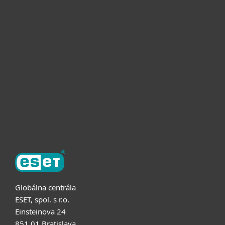
Pre domácnosti
Pre firmy
Užitočné informácie
Partnerstvo
O ESET
Globálna centrála
ESET, spol. s r.o.
Einsteinova 24
851 01 Bratislava,