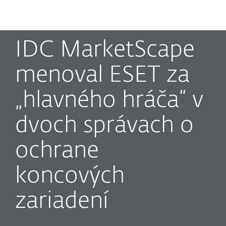
MENU
IDC MarketScape
menoval ESET za
„hlavného hráča“ v
dvoch správach o
ochrane
koncových
zariadení