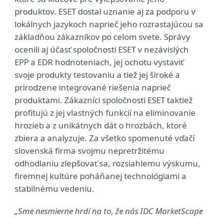
produktov. ESET dostal uznanie aj za podporu v
lokálnych jazykoch naprieč jeho rozrastajúcou sa
základňou zákazníkov po celom svete. Správy
ocenili aj účasť spoločnosti ESET v nezávislých
EPP a EDR hodnoteniach, jej ochotu vystaviť
svoje produkty testovaniu a tiež jej široké a
prirodzene integrované riešenia naprieč
produktami. Zákazníci spoločnosti ESET taktiež
profitujú z jej vlastných funkcií na eliminovanie
hrozieb a z unikátnych dát o hrozbách, ktoré
zbiera a analyzuje. Za všetko spomenuté vďačí
slovenská firma svojmu nepretržitému
odhodlaniu zlepšovať sa, rozsiahlemu výskumu,
firemnej kultúre poháňanej technológiami a
stabilnému vedeniu.
„Sme nesmierne hrdí na to, že nás IDC MarketScape