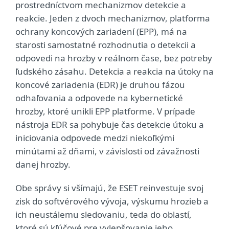
prostredníctvom mechanizmov detekcie a
reakcie. Jeden z dvoch mechanizmov, platforma
ochrany koncových zariadení (EPP), má na
starosti samostatné rozhodnutia o detekcii a
odpovedi na hrozby v reálnom čase, bez potreby
ľudského zásahu. Detekcia a reakcia na útoky na
koncové zariadenia (EDR) je druhou fázou
odhaľovania a odpovede na kybernetické
hrozby, ktoré unikli EPP platforme. V prípade
nástroja EDR sa pohybuje čas detekcie útoku a
iniciovania odpovede medzi niekoľkými
minútami až dňami, v závislosti od závažnosti
danej hrozby.
Obe správy si všímajú, že ESET reinvestuje svoj
zisk do softvérového vývoja, výskumu hrozieb a
ich neustálemu sledovaniu, teda do oblastí,
ktoré sú kľúčové pre vylepšovanie jeho