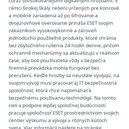
čoraz sofistikovanejšími digitálnymi hrozbami. V
rámci širokej škály riešení určených pre koncové
a mobilné zariadenia až po šifrovanie a
dvojúrovňové overovanie prináša ESET svojim
zákazníkom vysokovýkonné a zároveň
jednoducho použiteľné produkty, ktoré chránia
bez zbytočného rušenia 24 hodín denne, pričom
ochranné mechanizmy sa aktualizujú v reálnom
čase, aby boli používatelia vždy v bezpečí a
firemná prevádzka mohla fungovať bez
prerušení. Keďže hrozby sa neustále vyvíjajú, na
svojom vývoji musí pracovať aj IT bezpečnostná
spoločnosť, ktorá chce napomáhať k
bezpečnému používaniu technológií. Na tomto
cieli a podpore lepšej spoločnej budúcnosti
pracuje spoločnosť ESET prostredníctvom svojich
centier výskumu a vývoja v rôznych kútoch
sveta. Viac informácií nájdete na stránke