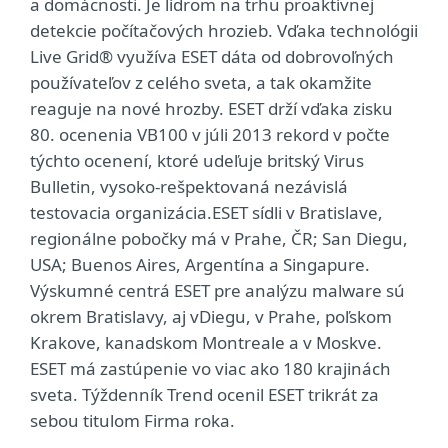
a domácnosti. Je lídrom na trhu proaktívnej
detekcie počítačových hrozieb. Vďaka technológii
Live Grid® využíva ESET dáta od dobrovoľných
používateľov z celého sveta, a tak okamžite
reaguje na nové hrozby. ESET drží vďaka zisku
80. ocenenia VB100 v júli 2013 rekord v počte
týchto ocenení, ktoré udeľuje britský Virus
Bulletin, vysoko-rešpektovaná nezávislá
testovacia organizácia.ESET sídli v Bratislave,
regionálne pobočky má v Prahe, ČR; San Diegu,
USA; Buenos Aires, Argentína a Singapure.
Výskumné centrá ESET pre analýzu malware sú
okrem Bratislavy, aj vDiegu, v Prahe, poľskom
Krakove, kanadskom Montreale a v Moskve.
ESET má zastúpenie vo viac ako 180 krajinách
sveta. Týždenník Trend ocenil ESET trikrát za
sebou titulom Firma roka.