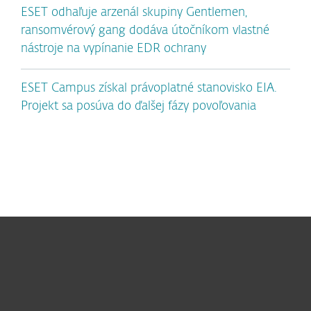
ESET odhaľuje arzenál skupiny Gentlemen,
ransomvérový gang dodáva útočníkom vlastné
nástroje na vypínanie EDR ochrany
ESET Campus získal právoplatné stanovisko EIA.
Projekt sa posúva do ďalšej fázy povoľovania
Pre domácnosti
Pre firmy