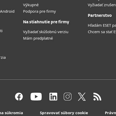
Výkupné
Vyžiadať zrušen
 Android
Podpora pre firmy
Partnerstvo
Na stiahnutie pre firmy
Hľadám ESET pa
ti
Vyžiadať skúšobnú verziu
Chcem sa stať 
Mám predplatné
rzia
na súkromia
Spravovať súbory cookie
Právn