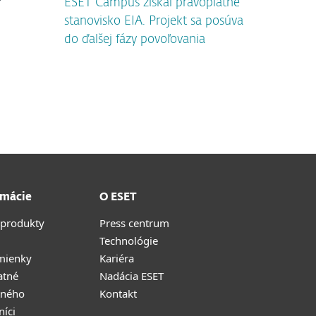
ESET Campus získal právoplatné
stanovisko EIA. Projekt sa posúva
do ďalšej fázy povoľovania
rmácie
O ESET
 produkty
Press centrum
Technológie
mienky
Kariéra
atné
Nadácia ESET
tného
Kontakt
níci