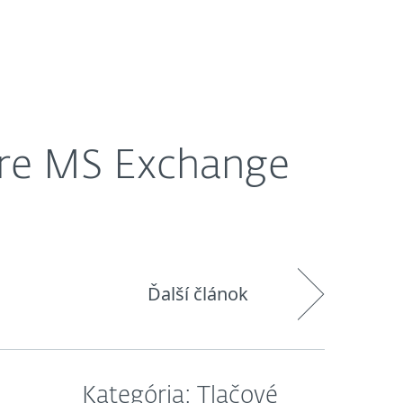
O nás
Košík
Slovensko
pre MS Exchange
Ďalší článok
Kategória: Tlačové