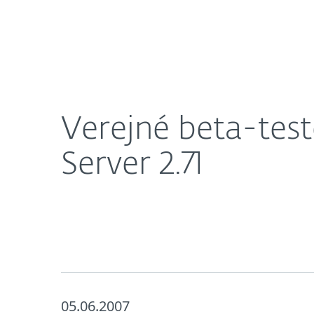
Domácnosti
Firmy
Verejné beta-testovanie ESET NOD32 pre MS Exch
O nás
Press centrum
Verejné beta-te
Server 2.71
05.06.2007