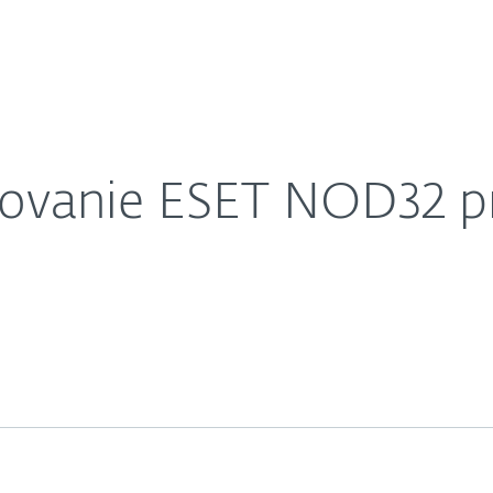
O nás
ange Server 2.71
Kariéra
Kontakt
stovanie ESET NOD32 