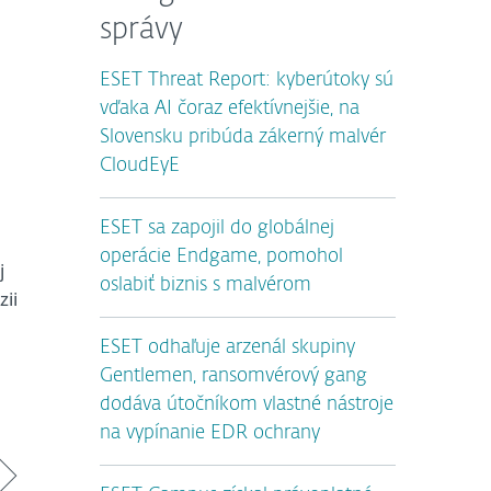
správy
ESET Threat Report: kyberútoky sú
vďaka AI čoraz efektívnejšie, na
Slovensku pribúda zákerný malvér
CloudEyE
ESET sa zapojil do globálnej
operácie Endgame, pomohol
j
oslabiť biznis s malvérom
zii
ESET odhaľuje arzenál skupiny
Gentlemen, ransomvérový gang
dodáva útočníkom vlastné nástroje
na vypínanie EDR ochrany