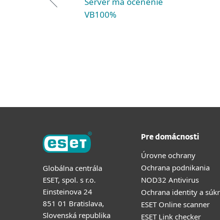
Server má ocenenie
VB100%
Pre domácnosti
Úrovne ochrany
Ochrana podnikania
Globálna centrála
ESET, spol. s r.o.
NOD32 Antivirus
Einsteinova 24
Ochrana identity a súk
851 01 Bratislava,
ESET Online scanner
Slovenská republika
ESET Link checker