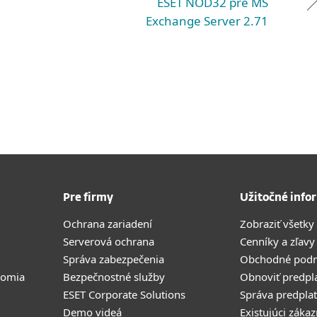
ESET NOD32 pre MS
Exchange Server 2.71
Pre firmy
Užitočné info
Ochrana zariadení
Zobraziť všetky
Serverová ochrana
Cenníky a zľavy
Správa zabezpečenia
Obchodné pod
romia
Bezpečnostné služby
Obnoviť predpl
ESET Corporate Solutions
Správa predpla
Demo videá
Existujúci zákaz