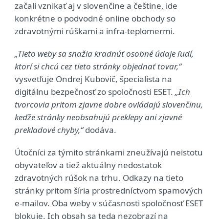
začali vznikať aj v slovenčine a češtine, ide
konkrétne o podvodné online obchody so
zdravotnými rúškami a infra-teplomermi.
„Tieto weby sa snažia kradnúť osobné údaje ľudí,
ktorí si chcú cez tieto stránky objednať tovar,“
vysvetľuje Ondrej Kubovič, špecialista na
digitálnu bezpečnosť zo spoločnosti ESET.
„Ich
tvorcovia pritom zjavne dobre ovládajú slovenčinu,
keďže stránky neobsahujú preklepy ani zjavné
prekladové chyby,“
dodáva.
Útočníci za týmito stránkami zneužívajú neistotu
obyvateľov a tiež aktuálny nedostatok
zdravotných rúšok na trhu. Odkazy na tieto
stránky pritom šíria prostredníctvom spamových
e-mailov. Oba weby v súčasnosti spoločnosť ESET
blokuje. Ich obsah sa teda nezobrazí na