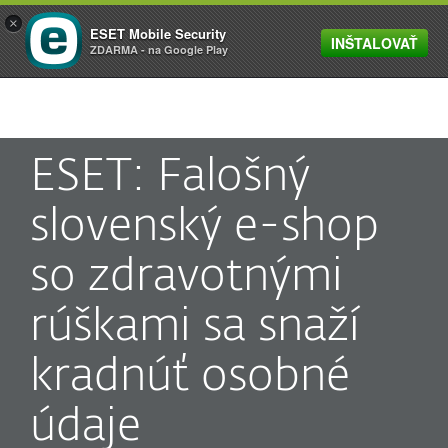
×
ESET Mobile Security
INŠTALOVAŤ
MENU
ZDARMA - na Google Play
ESET: Falošný
slovenský e-shop
so zdravotnými
rúškami sa snaží
kradnúť osobné
údaje