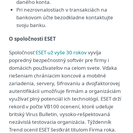
daného konta.
Pri nezrovnalostiach v transakciách na
bankovom účte bezodkladne kontaktujte
svoju banku.
O spoločnosti ESET
Spoločnosť
ESET už vyše 30 rokov
vyvíja
popredný bezpečnostný softvér pre firmy i
domácich používateľov na celom svete. Vďaka
riešeniam chrániacim koncové a mobilné
zariadenia, servery, šifrovaniu a dvojfaktorovej
autentifikácii umožňuje firmám a organizáciám
využívať plný potenciál ich technológií. ESET drží
rekord v počte VB100 ocenení, ktoré udeľuje
britský Virus Bulletin, vysoko-rešpektovaná
nezávislá testovacia organizácia. Týždenník
Trend ocenil ESET šesťkrát titulom Firma roka.