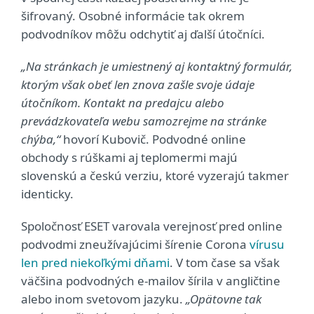
šifrovaný. Osobné informácie tak okrem
podvodníkov môžu odchytiť aj ďalší útočníci.
„Na stránkach je umiestnený aj kontaktný formulár,
ktorým však obeť len znova zašle svoje údaje
útočníkom. Kontakt na predajcu alebo
prevádzkovateľa webu samozrejme na stránke
chýba,“
hovorí Kubovič. Podvodné online
obchody s rúškami aj teplomermi majú
slovenskú a českú verziu, ktoré vyzerajú takmer
identicky.
Spoločnosť ESET varovala verejnosť pred online
podvodmi zneužívajúcimi šírenie Corona
vírusu
len pred niekoľkými dňami
. V tom čase sa však
väčšina podvodných e-mailov šírila v angličtine
alebo inom svetovom jazyku.
„Opätovne tak