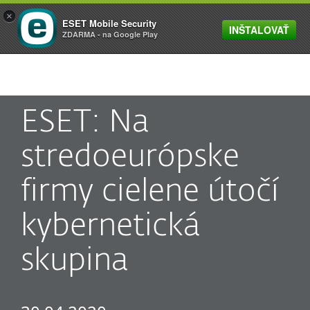
×
ESET Mobile Security
INŠTALOVAŤ
MENU
ZDARMA - na Google Play
ESET: Na
stredoeurópske
firmy cielene útočí
kybernetická
skupina