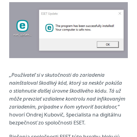
„Používateľ si v skutočnosti do zariadenia
nainštaloval škodlivý kód, ktorý sa neskôr pokúša
o stiahnutie ďalšej úrovne škodlivého kódu. Tá už
môže prevziať vzdialene kontrolu nad infikovaným
zariadením, prípadne v ňom vytvoriť backdoor,“
hovorí Ondrej Kubovič, špecialista na digitálnu
bezpečnosť zo spoločnosti ESET.
Riešenia spoločnosti ESET túto hrozbu blokujú,