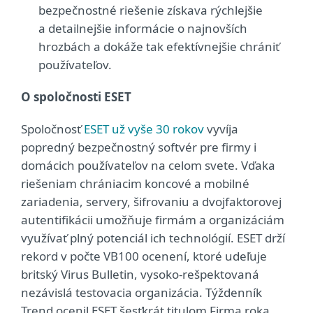
bezpečnostné riešenie získava rýchlejšie
a detailnejšie informácie o najnovších
hrozbách a dokáže tak efektívnejšie chrániť
používateľov.
O spoločnosti ESET
Spoločnosť
ESET už vyše 30 rokov
vyvíja
popredný bezpečnostný softvér pre firmy i
domácich používateľov na celom svete. Vďaka
riešeniam chrániacim koncové a mobilné
zariadenia, servery, šifrovaniu a dvojfaktorovej
autentifikácii umožňuje firmám a organizáciám
využívať plný potenciál ich technológií. ESET drží
rekord v počte VB100 ocenení, ktoré udeľuje
britský Virus Bulletin, vysoko-rešpektovaná
nezávislá testovacia organizácia. Týždenník
Trend ocenil ESET šesťkrát titulom Firma roka.