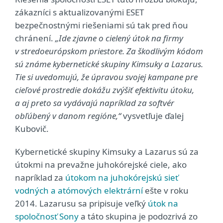
zákazníci s aktualizovanými ESET
bezpečnostnými riešeniami sú tak pred ňou
chránení.
„Ide zjavne o cielený útok na firmy
v stredoeurópskom priestore. Za škodlivým kódom
sú známe kybernetické skupiny Kimsuky a Lazarus.
Tie si uvedomujú, že úpravou svojej kampane pre
cieľové prostredie dokážu zvýšiť efektivitu útoku,
a aj preto sa vydávajú napríklad za softvér
obľúbený v danom regióne,“
vysvetľuje ďalej
Kubovič.
Kybernetické skupiny Kimsuky a Lazarus sú za
útokmi na prevažne juhokórejské ciele, ako
napríklad za
útokom na juhokórejskú sieť
vodných a atómových elektrární
ešte v roku
2014. Lazarusu sa pripisuje veľký
útok na
spoločnosť Sony
a táto skupina je podozrivá zo