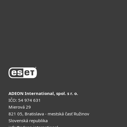
Для бизнеса
Почему ESET
Поддержка
Купить
ADEON International, spol. s r. o.
IČO: 54 974 631
Mierová 29
821 05, Bratislava - mestská časť Ružinov
Slovenská republika