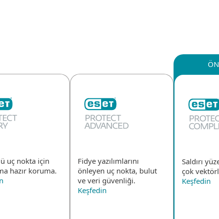
Compare tables
izmetler
İş Ortakları
Neden ESET
ÖN
lü uç nokta için
Fidye yazılımlarını
Saldırı yüz
ma hazır koruma.
önleyen uç nokta, bulut
çok vektör
n
ve veri güvenliği.
Keşfedin
Keşfedin