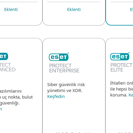
Eklenti
Eklenti
E
İhlalleri ö
Siber güvenlik risk
ile hepsi b
yönetimi ve XDR.
azılımlarını
koruma.
Ke
Keşfedin
 uç nokta, bulut
güvenliği.
n