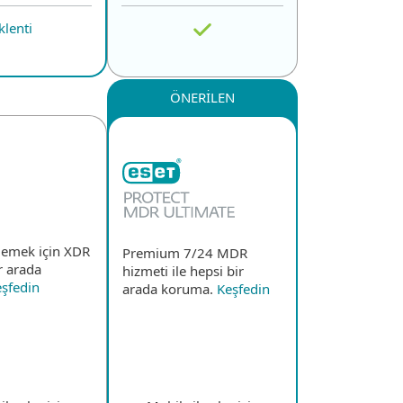
klenti
ÖNERİLEN
nlemek için XDR
Premium 7/24 MDR
ir arada
hizmeti ile hepsi bir
şfedin
arada koruma.
Keşfedin