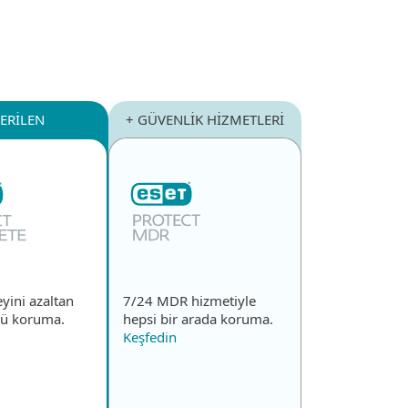
Hakkımızda
Blog
Mağaza
Türkiye
Kurumsal satış
Kullanıcı alanı
ERİLEN
+ GÜVENLİK HİZMETLERİ
eyini azaltan
7/24 MDR hizmetiyle
lü koruma.
hepsi bir arada koruma.
Keşfedin