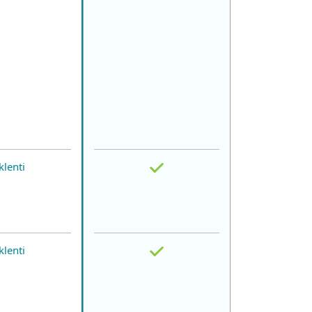
klenti
klenti