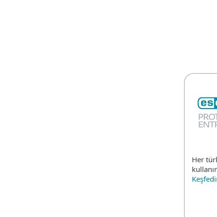
Bireysel
Kurumsal
TR
Kurumsal
B2B Content Inventory
Platform
Çözümler
H
Her tür
kullanı
Keşfedi