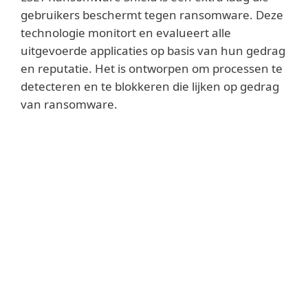
gebruikers beschermt tegen ransomware. Deze
technologie monitort en evalueert alle
uitgevoerde applicaties op basis van hun gedrag
en reputatie. Het is ontworpen om processen te
detecteren en te blokkeren die lijken op gedrag
van ransomware.
Lees meer
De technologie is standaard geactiveerd.
Als ESET Ransomware Shield wordt
geactiveerd door een verdachte actie,
wordt de gebruiker gevraagd een
blokkerende actie goed te keuren of af te
wijzen. Deze functie is nauwkeurig
afgesteld om het hoogst mogelijke niveau
van ransomwarebescherming te bieden