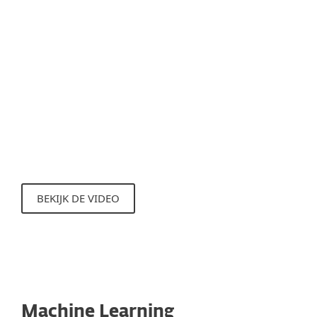
lopende processen.
DNA Detections kunnen bekende malware
code herkennen, om zo nieuwe varianten
van een bekende malwarefamilie, of zelfs
nooit eerder vertoonde of onbekende
malware die deze "genen" bevat te
identificeren.
BEKIJK DE VIDEO
Machine Learning