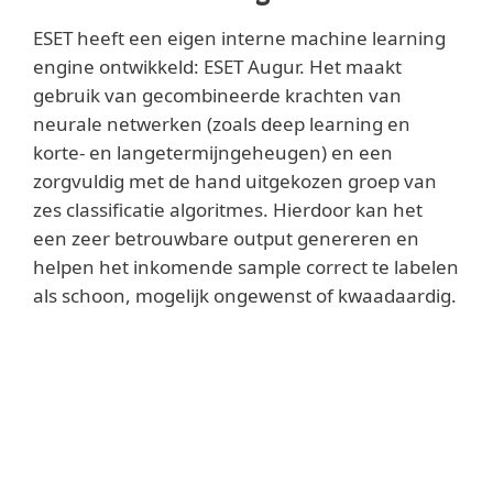
ESET heeft een eigen interne machine learning
engine ontwikkeld: ESET Augur. Het maakt
gebruik van gecombineerde krachten van
neurale netwerken (zoals deep learning en
korte- en langetermijngeheugen) en een
zorgvuldig met de hand uitgekozen groep van
zes classificatie algoritmes. Hierdoor kan het
een zeer betrouwbare output genereren en
helpen het inkomende sample correct te labelen
als schoon, mogelijk ongewenst of kwaadaardig.
Lees meer
Om de beste detectiepercentages en het
laagst mogelijke aantal false positives te
bieden, is de ESET Augur engine