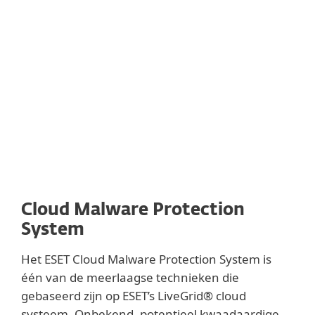
nauwkeurig afgesteld om samen te werken
met andere proactief beschermende
technologieën, zoals: DNA, sandbox- en
geheugenanalyse en herleiden van
gedragskenmerken.
Cloud Malware Protection
System
Het ESET Cloud Malware Protection System is
één van de meerlaagse technieken die
gebaseerd zijn op ESET’s LiveGrid® cloud
systeem. Onbekend, potentieel kwaadaardige