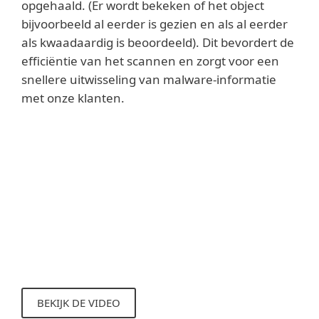
opgehaald. (Er wordt bekeken of het object
bijvoorbeeld al eerder is gezien en als al eerder
als kwaadaardig is beoordeeld). Dit bevordert de
efficiëntie van het scannen en zorgt voor een
snellere uitwisseling van malware-informatie
met onze klanten.
Lees meer
Het toevoegen van URL blacklists en het
controleren van de reputatie van objecten
voorkomt dat gebruikers een site bezoeken
die schadelijke objecten bevat en/of is
ingericht als phishing-site.
BEKIJK DE VIDEO