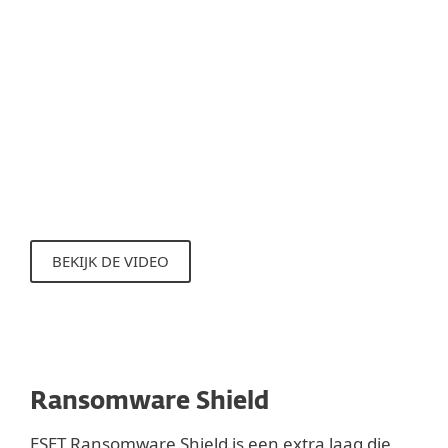
technologie de exploits zelf. Deze
technologie in onze ESET
beveiligingsoplossingen is constant in
ontwikkeling, en nieuwe
opsporingsmethoden worden regelmatig
toegevoegd om te beschermen tegen
nieuwe exploitatietechnieken.
BEKIJK DE VIDEO
Ransomware Shield
ESET Ransomware Shield is een extra laag die