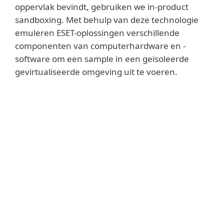
oppervlak bevindt, gebruiken we in-product
sandboxing. Met behulp van deze technologie
emuleren ESET-oplossingen verschillende
componenten van computerhardware en -
software om een sample in een geïsoleerde
gevirtualiseerde omgeving uit te voeren.
Lees meer
We gebruiken binaire vertalingen om de in-
product sandboxing licht te houden en te
voorkomen dat de machine trager wordt.
We hebben deze technologie in 1995
geïmplementeerd in onze oplossingen en
hebben deze voortdurend verbeterd.