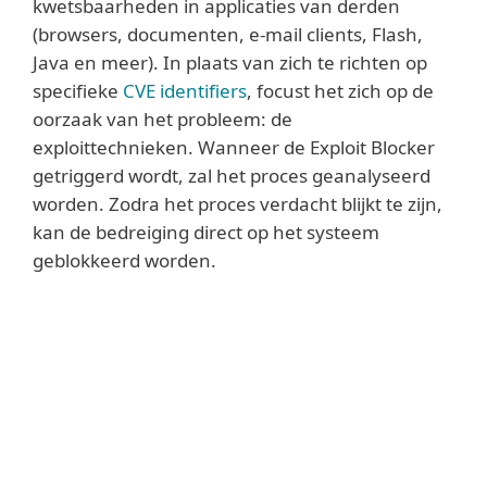
kwetsbaarheden in applicaties van derden
(browsers, documenten, e-mail clients, Flash,
Java en meer). In plaats van zich te richten op
specifieke
CVE identifiers
, focust het zich op de
oorzaak van het probleem: de
exploittechnieken. Wanneer de Exploit Blocker
getriggerd wordt, zal het proces geanalyseerd
worden. Zodra het proces verdacht blijkt te zijn,
kan de bedreiging direct op het systeem
geblokkeerd worden.
Lees meer
Waar ESET's scanning engine de exploits in
documenten en bestanden voorkomt,
beschermt Network Attack Protection
doelwitten op communicatie niveau. Daar
bovenop blokkeert Exploit Blocker-