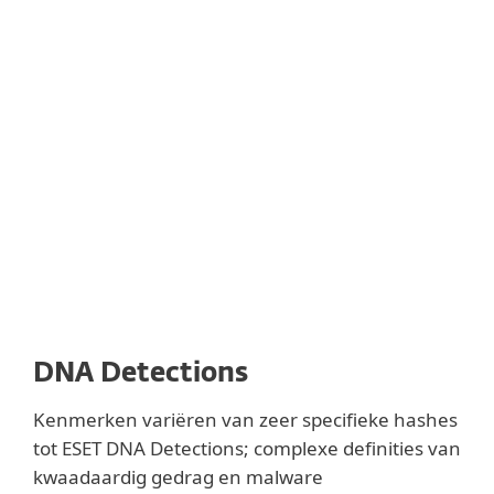
gedocumenteerde lay-out is UEFI
eenvoudiger te analyseren, waardoor
ontwikkelaars extensies voor de firmware
kunnen bouwen. Dit opent echter ook de
deur voor malware-ontwikkelaars en
aanvallers die de UEFI kunnen infecteren
met hun kwaadaardige modules.
DNA Detections
Kenmerken variëren van zeer specifieke hashes
tot ESET DNA Detections; complexe definities van
kwaadaardig gedrag en malware