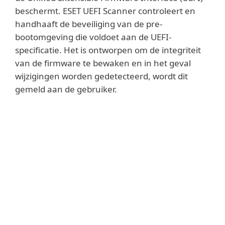
beschermt. ESET UEFI Scanner controleert en
handhaaft de beveiliging van de pre-
bootomgeving die voldoet aan de UEFI-
specificatie. Het is ontworpen om de integriteit
van de firmware te bewaken en in het geval
wijzigingen worden gedetecteerd, wordt dit
gemeld aan de gebruiker.
Lees meer
UEFI is een gestandaardiseerde specificatie
van de software-interface die bestaat
tussen het besturingssysteem van een
apparaat en de firmware, ter vervanging
van het Basic Input/Output System (BIOS)
dat sinds halverwege de jaren zeventig in
computers wordt gebruikt. Dankzij de goed