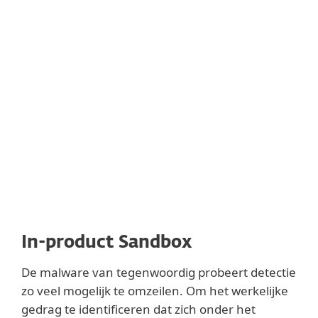
Gebruikers kunnen een aangepaste reeks
regels definiëren die moet worden gebruikt
in plaats van de standaardregelset; dit
vereist echter geavanceerde kennis van
applicaties en besturingssystemen.
In-product Sandbox
De malware van tegenwoordig probeert detectie
zo veel mogelijk te omzeilen. Om het werkelijke
gedrag te identificeren dat zich onder het