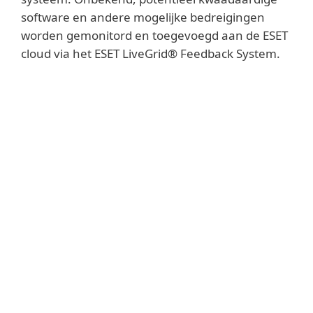
software en andere mogelijke bedreigingen
worden gemonitord en toegevoegd aan de ESET
cloud via het ESET LiveGrid® Feedback System.
Lees meer
Verzamelde samples worden onderworpen
aan een automatische sandboxing en
gedragsanalyse. Dit resulteert in de creatie
van geautomatiseerde detecties zodra
kwaadaardige kenmerken worden
waargenomen. Alle ESET klanten profiteren
wereldwijd van deze automatische
detecties via het ESET LiveGrid® Reputation
System zonder te hoeven wachten op de
volgende virusdefinitie-update.