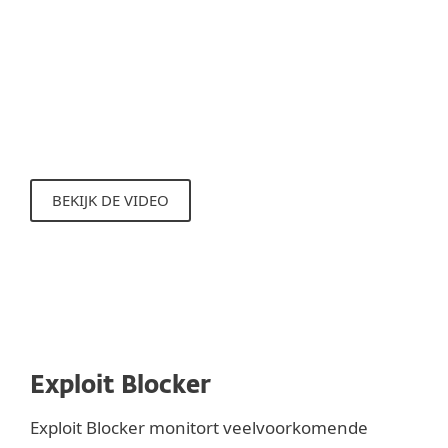
worden. Alleen het scannen in het
geheugen kan deze kwaadaardige
aanvallen ontdekken en ESET is klaar voor
deze nieuwe trend met de Advanced
Memory Scanner.
BEKIJK DE VIDEO
Exploit Blocker
Exploit Blocker monitort veelvoorkomende