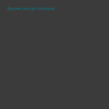
Bezoek ons op Facebook
Voor Thuis
Voor Zakelijk
Partnership
Support
Over ESET