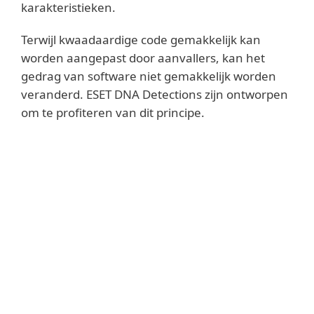
karakteristieken.
Terwijl kwaadaardige code gemakkelijk kan
worden aangepast door aanvallers, kan het
gedrag van software niet gemakkelijk worden
veranderd. ESET DNA Detections zijn ontworpen
om te profiteren van dit principe.
Lees meer
Wij voeren diepgaande analyses van de
code uit en halen de “genen” die
verantwoordelijk zijn voor het
kwaadaardige gedrag uit deze code om zo
de ESET DNA Detections te ontwikkelen. De
ESET DNA Detections worden gebruikt om
mogelijk verdachte code te beoordelen,
zowel op de schijf als in het geheugen van