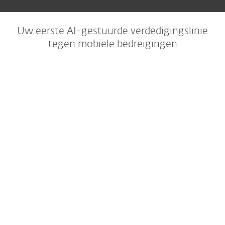
Uw eerste AI-gestuurde verdedigingslinie
tegen mobiele bedreigingen
Trusted protection
Our AI-powered NOD32 technology makes sure
every app you download is safe, so you can
install with confidence.