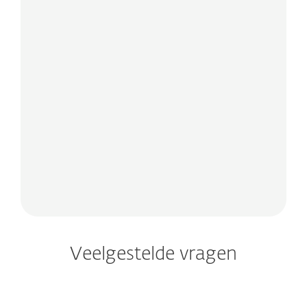
Rely on trusted security
Bescherm uw persoonlijke gegevens,
financiën en online activiteiten
optimaal met de functies Antivirus,
VPN, Identiteitsbescherming en
Antidiefstal, allemaal inbegrepen in
het
ESET HOME Security Ultimate-
abonnement
.
Veelgestelde vragen
Is een antivirusprogramma