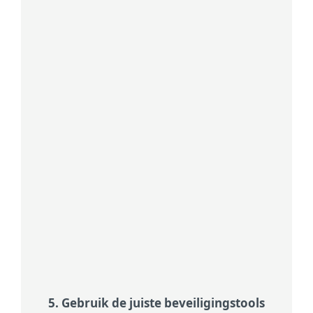
Wees voorzichtig met links in
ongevraagde sms-berichten of
berichten, vooral als ze dringend
lijken of iets beloven dat te mooi is
om waar te zijn.
Check sender details
Controleer altijd de afzender:
berichten die zich voordoen als een
bank of dienst en om onmiddellijke
actie vragen, zijn vaak oplichting.
5. Gebruik de juiste beveiligingstools