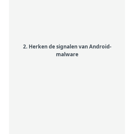
app vraagt. Overmatige
machtigingen kunnen wijzen op
kwaadwillige bedoelingen.
2. Herken de signalen van Android-
malware
Let op ongewoon gedrag
Let op ongewoon gedrag, zoals veel
pop-ups of opdringerige
advertenties, een batterij die plots
snel leegloopt, trage prestaties of
onverwachte kosten op uw
telefoonrekening.