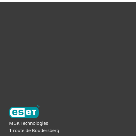
Voor Thuis
Voor Zakelijk
Partnership
Support
Over ESET
MGK Technologies
1 route de Boudersberg