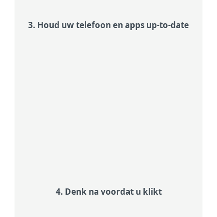
3. Houd uw telefoon en apps up-to-date
Profiteer van updates
Updates brengen niet alleen nieuwe
functies, maar verhelpen ook vaak
beveiligingslekken die
cybercriminelen misbruiken. Schakel
automatische updates in zodat u
altijd beschermd bent, zonder eraan
te hoeven denken.
4. Denk na voordat u klikt
Herken phishing via sms (smishing)