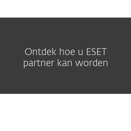
MENU
Ontdek hoe u ESET
partner kan worden
Bouw uw winst op met ESET
"Een van de interessantste dingen
bij ESET is dat we een zeer lange
geschiedenis hebben van het aan