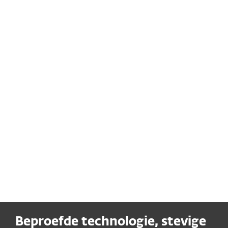
de top blijven staan."
Anders Nilsson, ESET Partner, Sweden
Beproefde technologie, stevige