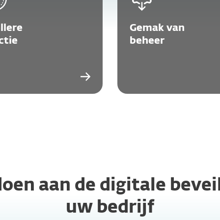
llere
Gemak van
ctie
beheer
oen aan de digitale bevei
uw bedrijf