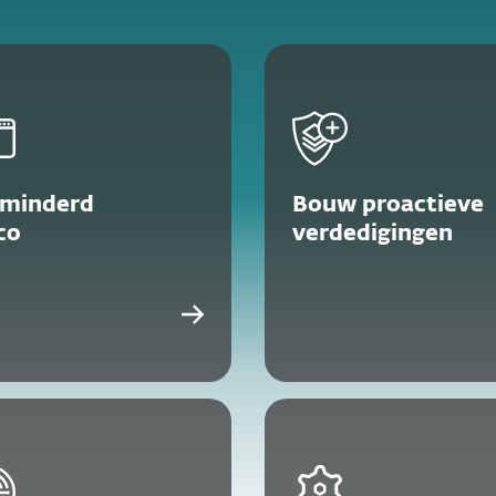
rminderd
Bouw proactieve
ico
verdedigingen