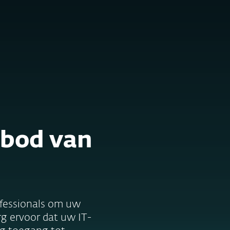
Over
Blog
BeLux
Bedrijfsverkopen
Klantzone
nbod van
ofessionals om uw
rg ervoor dat uw IT-