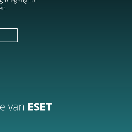
jg toegang tot
en.
se van
ESET