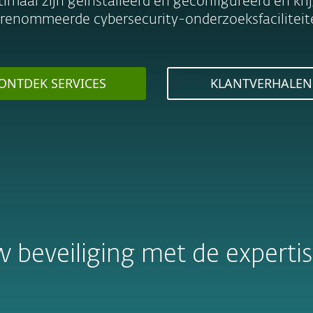
imaal zijn geïnstalleerd en geconfigureerd en kri
renommeerde cybersecurity-onderzoeksfaciliteit
ONTDEK SERVICES
KLANTVERHALEN
w beveiliging met de experti