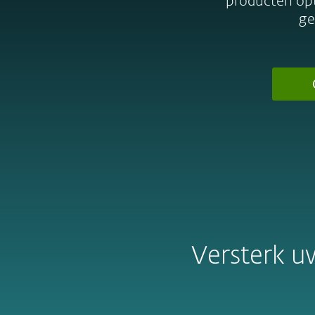
producten opt
ge
Versterk u