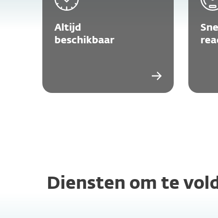
Altijd
Sne
beschikbaar
rea
Diensten om te vold