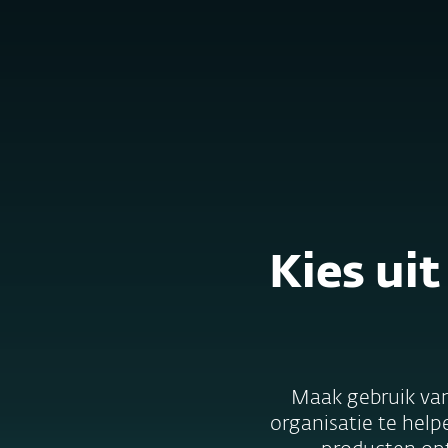
Particulieren
Zakelijk
BELUX (NL)
Voor bedrijven
Services
Plateform
Oplossingen
Kies ui
Maak gebruik van
organisatie te help