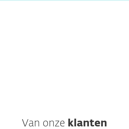
gence-diensten
DC-studie
Van onze
klanten