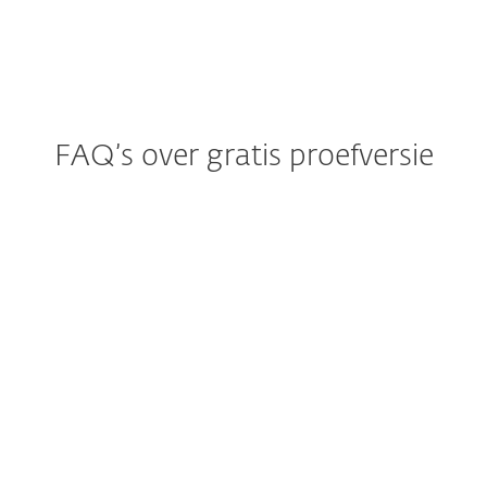
Small office protection
FAQ’s over gratis proefversie
Hoe werkt de gratis
proefversie?
Hoeveel toestellen kan ik met de
gratis proefversie beschermen?
Kan ik ESET installeren als er al
beveiligingssoftware op mijn
toestel staat?