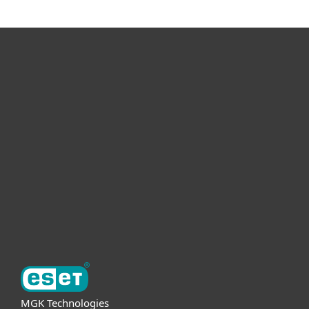
Voor Thuis
Voor Zakelijk
Partnership
Support
Over ESET
MGK Technologies