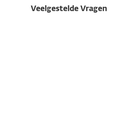
Veelgestelde Vragen
Waarom is het belangrijk om
bescherming tegen
identiteitsdiefstal te hebben?
Wat is identiteitsdiefstal?
Wat zijn datalekken en hoe
beïnvloeden ze mij?
Hoe verbetert ESET mijn
online privacy en identiteit?