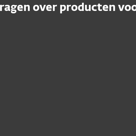
ragen over producten voo
t naar een
Ik kan niet bij mij
erzetten?
herstelmail niet
nieuwen, meer
Moet ik opnieuw i
dige
Ik heb net verlen
vervaldatum wordt
SET na aankoop?
programma weer
ormatie
Hoe upg rade ik 
thuisproduct naar