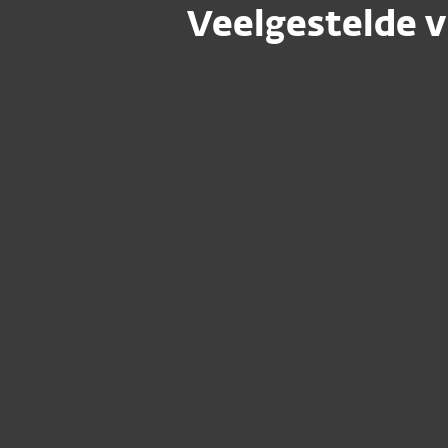
Veelgestelde v
Hoe kan ik mijn ESET-abonnemen
nieuwe computer of apparaat ov
Hoe kan ik mijn abonnement ver
apparaten toevoegen of mijn hui
abonnement wijzigen?
Hoe download en installeer ik E
Hoe kan ik mijn abonnementsinf
ophalen?