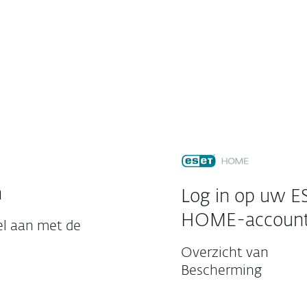
Partners
Download
Waarom ESET?
Klantenservice
n
Log in op uw E
HOME-accoun
l aan met de
Overzicht van
Bescherming