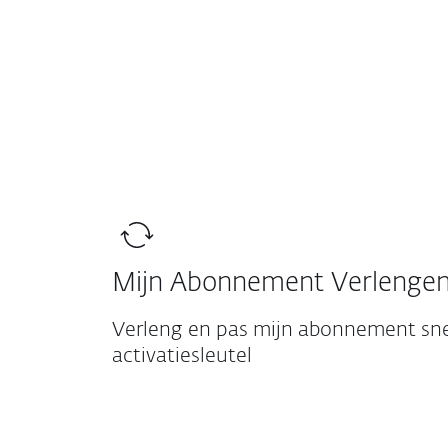
Particulieren
Zakelijk
BELUX (NL)
Support
Bestaande klant?
Bescherming voor particulieren
Mijn Abonnement Verlenge
Verleng en pas mijn abonnement sne
activatiesleutel