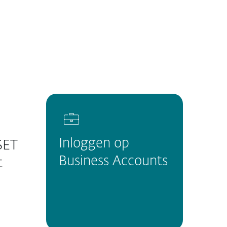
Over
Blog
BeLux
Klantzone
Inloggen op
SET
Business Accounts
t