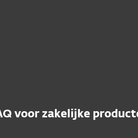
Hoe kan ik mijn g
Wachtwoordbehe
Kan ik nog steeds
Cyber Security of
gebruiken en ver
Q voor zakelijke produc