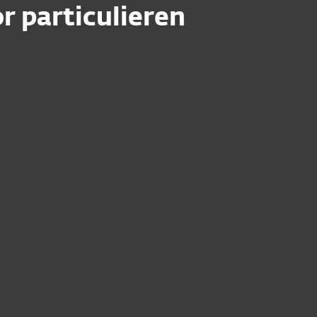
r particulieren
n e-mail of ik heb de
 ontvangen—wat kan ik doen?
nstalleren na de verlenging?
gd, maar mijn oude
 nog steeds in het
gegeven — waarom?
mijn ESET Windows-
 de nieuwste versie?