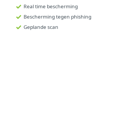
Real time bescherming
Bescherming tegen phishing
Geplande scan
Meer leren over het Internet of
Things
Het Internet of Things (IoT)
is een
onderling verbonden netwerk van
verschillende slimme toestellen, waaronder
mobiele telefoontoestellen,
huishoudapparatuur, auto’s of
televisietoestellen, die online met elkaar