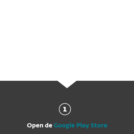
kunnen communiceren.
Zodra uw technologie wordt aangesloten,
moet deze op een betrouwbare manier
kunnen worden beschermd
op het
internet.
Open de
Google Play Store