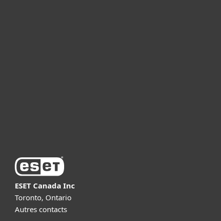
For home
For business
Partnership
Support
About ESET
ESET Canada Inc
Toronto, Ontario
Autres contacts