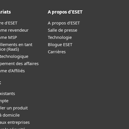
riats
A propos d'ESET
re d'ESET
A propos d'ESET
me revendeur
Salle de presse
mme MSP
Technologie
llements en tant
Blogue ESET
ice (RaaS)
Carrières
 technologique
pement des affaires
e d'Affiliés
t
xistants
mpte
ler un produit
à domicile
aux entreprises