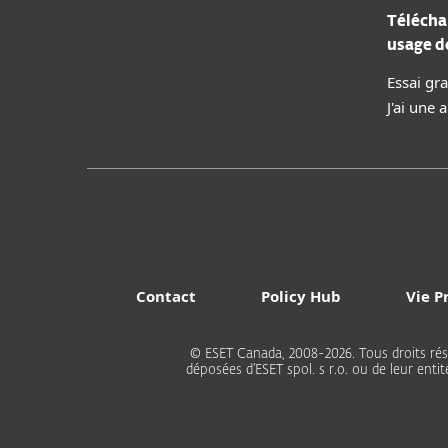
Télécha
usage 
Essai gra
J'ai une
Contact
Policy Hub
Vie P
© ESET Canada, 2008-2026. Tous droits ré
déposées d’ESET spol. s r.o. ou de leur ent