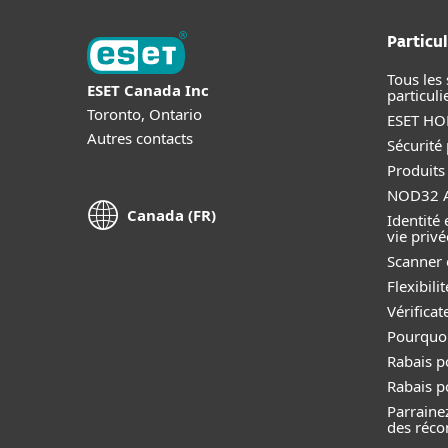
Particul
Tous les 
ESET Canada Inc
particuli
Toronto, Ontario
ESET HOM
Autres contacts
Sécurité
Produits
NOD32 A
Canada (FR)
Identité 
vie privé
Scanner 
Flexibil
Vérificat
Pourquoi
Rabais p
Rabais p
Parraine
des réc