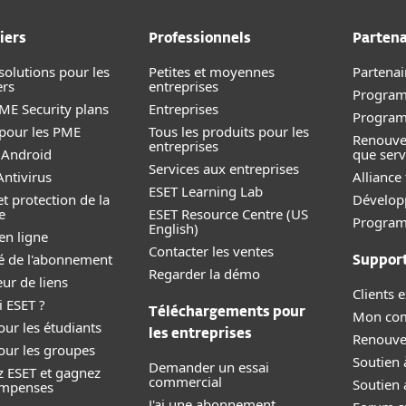
iers
Professionnels
Partena
solutions pour les
Petites et moyennes
Partenai
ers
entreprises
Program
E Security plans
Entreprise
s
Progra
 pour les PME
Tous les produits pour les
Renouve
entreprises
 Android
que serv
Services aux entreprises
ntivirus
Alliance
ESET Learning Lab
et protection de la
Dévelop
e
ESET Resource Centre (US
Programm
English)
en ligne
Contacter les ventes
ité de l'abonnement
Suppor
Regarder la démo
eur de liens
Clients e
 ESET ?
Téléchargements pour
Mon co
our les étudiants
les entreprises
Renouve
our les groupes
Soutien 
Demander un essai
z ESET et gagnez
commercial
Soutien 
ompenses
J'ai une abonnement