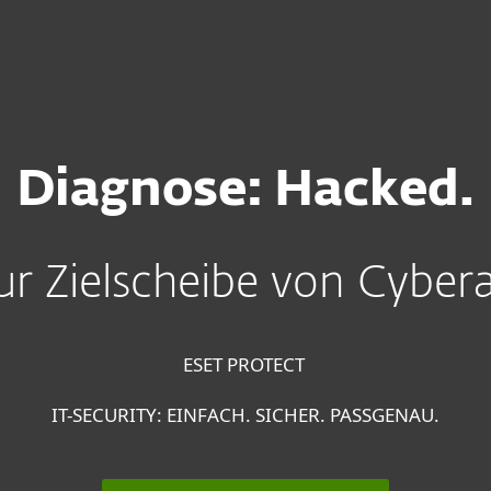
Unternehmen
Für ESET Partner
ternehmen
Services
Warum ESET?
Diagnose: Hacked.
zur Zielscheibe von Cyber
ESET PROTECT
IT-SECURITY: EINFACH. SICHER. PASSGENAU.