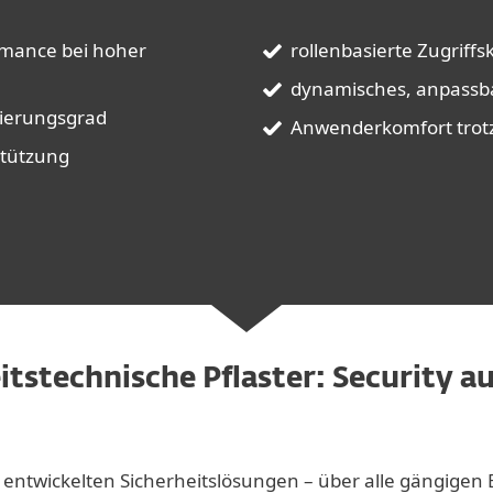
mance bei hoher
rollenbasierte Zugriffs
dynamisches, anpassb
ierungsgrad
Anwenderkomfort trot
tützung
itstechnische Pflaster: Security a
bst entwickelten Sicherheitslösungen – über alle gängige