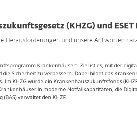
zukunftsgesetz (KHZG) und ESET I
re Herausforderungen und unsere Antworten dar
nftsprogramm Krankenhäuser“. Ziel ist es, mit der digi
die Sicherheit zu verbessern. Dabei bildet das Kranken
s. Im KHZG wurde ein Krankenhauszukunftsfonds (KHZ
Krankenhäuser in moderne Notfallkapazitäten, die Digital
g (BAS) verwaltet den KHZF.
rhaben sind nach KHZG förderfähig?
higen Vorhaben bzw. Fördertatbestände ergeben sich aus