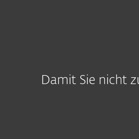
Für Heimanwender
Für 
CH-DE
ESET Cybersecurity Lösungen für Ihr Un
Plattform
Lösungen
Damit Sie nicht 