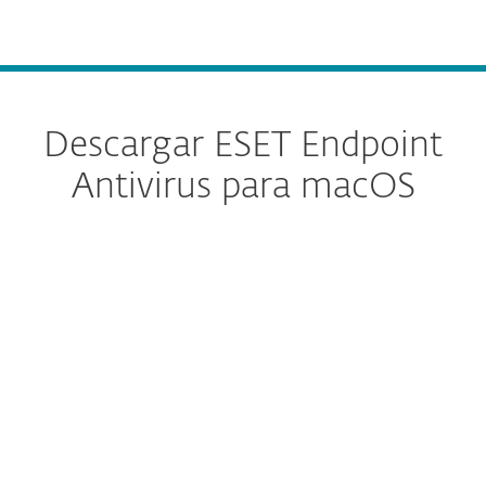
MENU
Descargar ESET Endpoint
Antivirus para macOS
AVISO IMPORTANTE
A partir de la versión 8,
ESET Endpoint
Antivirus se ha fusionado en ESET
Endpoint Security.
Por favor haga clic aquí para