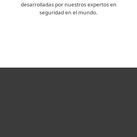
desarrolladas por nuestros expertos en
seguridad en el mundo.
We Live Security
Blog Corporativo
Hogar
Empresas
Partners
Soporte