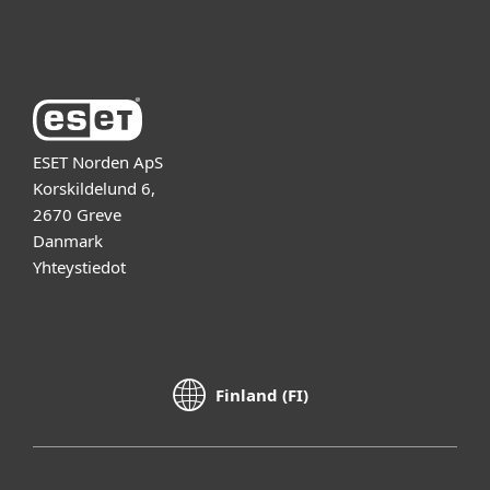
Tietoja ESETistä
ESET Norden ApS
Korskildelund 6,
2670 Greve
Danmark
Yhteystiedot
Finland (FI)