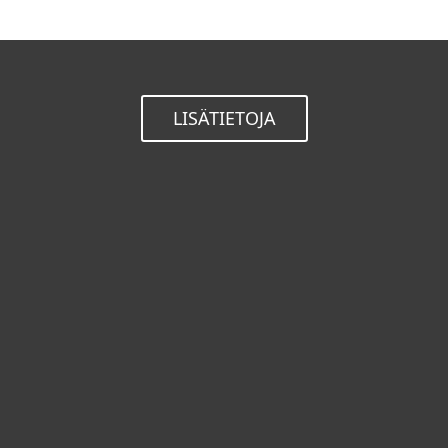
LISÄTIETOJA
Kotikäyttäjät
Yrityskäyttäjät
Kumppanit
Tuki