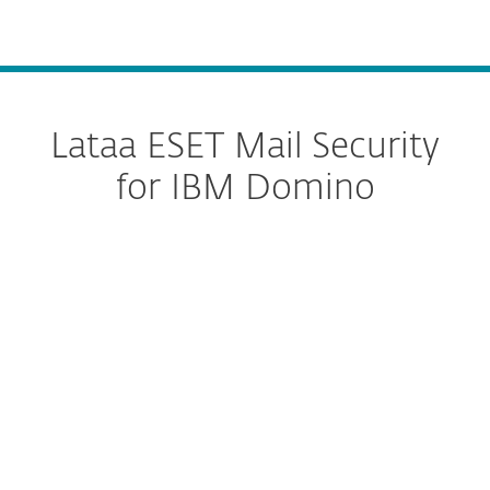
MENU
Lataa ESET Mail Security
for IBM Domino
Muokkaa latausvalinnat
LATAA