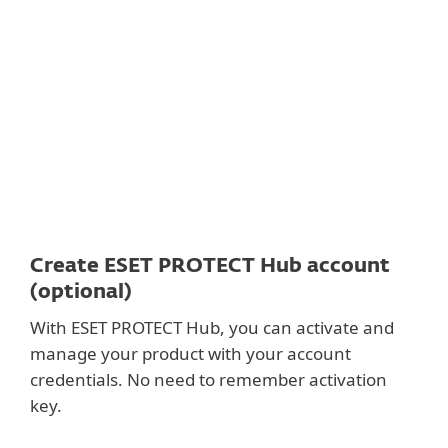
Dokumentointi
Latausvaihtoehdot
Takaisin helppoon lataukseen
Valitse toinen tuoteversio
Create ESET PROTECT Hub account
(optional)
With ESET PROTECT Hub, you can activate and
manage your product with your account
credentials. No need to remember activation
key.