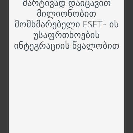
მარტივად დაიცავით
მილიონობით
მომხმარებელი ESET- ის
უსაფრთხოების
ინტეგრაციის წყალობით
ᲛᲝᲑᲘᲚᲣᲠᲘ ᲝᲞᲔᲠᲐᲢᲝᲠ
მავნე