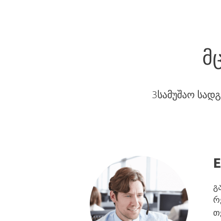
მ
Зსამუშაო სადგ
E
გ
რ
თ