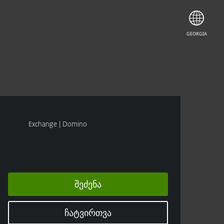
ᲨᲔᲫᲔᲜᲐ
ᲡᲪᲐᲓᲔᲗ
GEORGIA
Exchange | Domino
ᲨᲔᲫᲔᲜᲐ
ᲩᲐᲢᲕᲘᲠᲗᲕᲐ