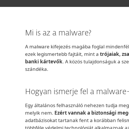
Mi is az a malware?
A malware kifejezés magába foglal mindenféle
ezek legismertebb fajtáit, mint a
trójaiak, zs
banki kártevők
. A közös tulajdonságuk a sze
szándéka.
Hogyan ismerje fel a malware
Egy általános felhasználó nehezen tudja megál
melyik nem.
Ezért vannak a biztonsági me
adatbázisokat tartanak fent a korábban felis
többféle védelmi technológiát alkalmaznak az 