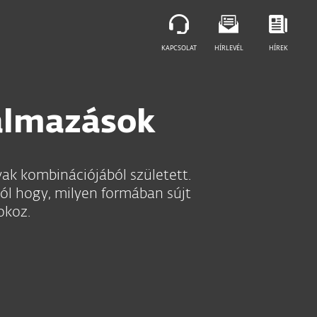
KAPCSOLAT
HÍRLEVÉL
HÍREK
almazások
avak kombinációjából született.
ól hogy, milyen formában sújt
okoz.