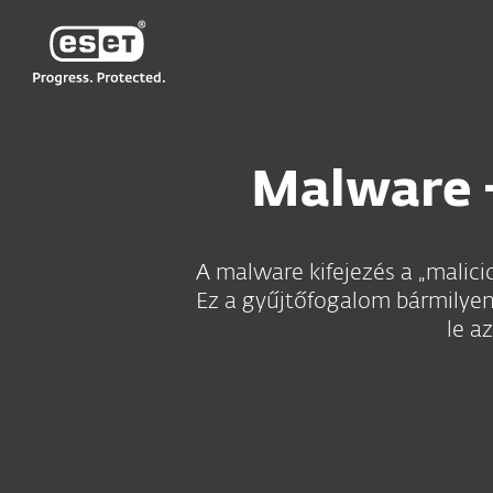
ESET
Malware 
A malware kifejezés a „malicio
Ez a gyűjtőfogalom bármilyen
le a