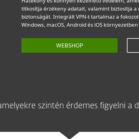
Hatékony és könnyen kezelhető védelem, amel
titkosítja érzékeny adatait, valamint biztosítja
biztonságát. Integrált VPN-t tartalmaz a fokoz
Windows, macOS, Android és iOS környezetben 
WEBSHOP
elyekre szintén érdemes figyelni a dig