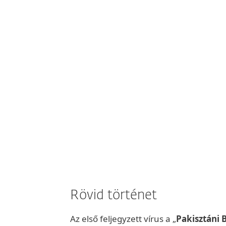
lyek
speciális
 anyagi
ni, hogyan
álgathatunk,
setleg „Sötét
 honnan. Amit
ek közül a
s tőkeerős.
Rövid történet
Az első feljegyzett vírus a „
Pakisztáni 