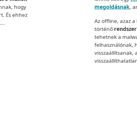
annak, hogy
megoldásnak
, 
t. És ehhez
Az offline, azaz
..
történő
rendszer
tehetnek a malwar
felhasználónak, 
visszaállítsanak
 létrehozói
visszaállíthatatla
ységeikkel.
 rendszerbe,
etséges
, majd
sználják az
módszer a
ak vagy
t kár
 váltságdíj