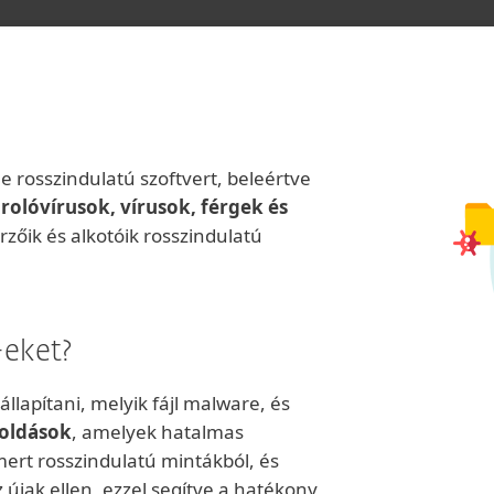
 rosszindulatú szoftvert, beleértve
arolóvírusok, vírusok, férgek és
rzőik és alkotóik rosszindulatú
-eket?
lapítani, melyik fájl malware, és
goldások
, amelyek hatalmas
mert rosszindulatú mintákból, és
újak ellen, ezzel segítve a hatékony