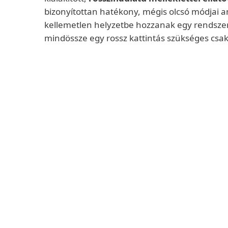
bizonyítottan hatékony, mégis olcsó módjai 
kellemetlen helyzetbe hozzanak egy rendszer
mindössze egy rossz kattintás szükséges csak.
Bővebben
Különböző módjai vannak, hogy a malware
bevételhez jussanak rosszindulatú tevéken
Néhány malware megpróbál beosonni egy
ellopni annyi adatot, amennyit csak leh
ezen adatok eladásra kerülnek, vagy felha
áldozat zsarolásához. Az egyik népszerű 
kiberbűnözők között a felhasználó
adatain
merevlemezének titkosítása
és az okozot
visszaállításáért cserébe egy
megfizethető
követelése
.