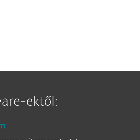
hálózatban használt
ipari irányító
telen, de engedélyezett protokollokat
okozott áramkimaradásokat
. Ez is egyike
k ugyanabba a kategóriába tartoznak,
lső kiberfegyver.
are-ektől:
um