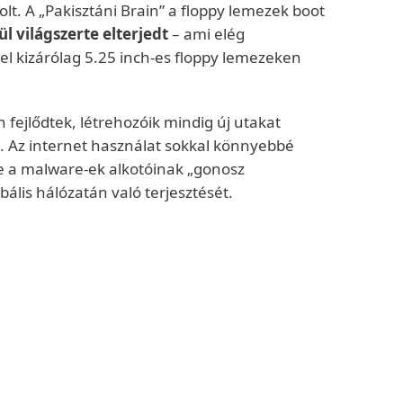
t. A „Pakisztáni Brain” a floppy lemezek boot
l világszerte elterjedt
– ami elég
vel kizárólag 5.25 inch-es floppy lemezeken
fejlődtek, létrehozóik mindig új utakat
. Az internet használat sokkal könnyebbé
tte a malware-ek alkotóinak „gonosz
ális hálózatán való terjesztését.
naCryptor
, válogatás nélkül terjedt,
 szerte a világon. Mások célpontjai sokkal
ul egy adott ország vállalatai, mint pl. a
ben
.
ulatú kódoknak az
Industroyer
. Az ESET által