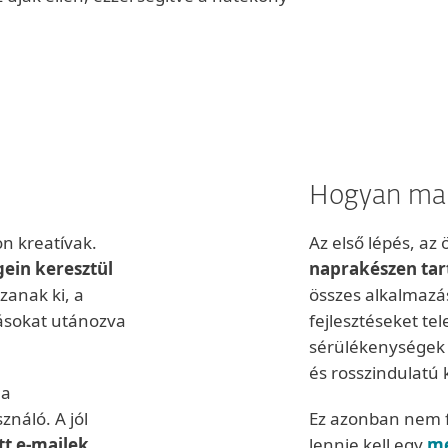
Hogyan mar
n kreatívak.
Az első lépés, az
ein keresztül
naprakészen tar
zanak ki, a
összes alkalmazás
ásokat utánozva
fejlesztéseket te
sérülékenységek k
és rosszindulatú 
 a
náló. A jól
Ez azonban nem fe
tt e-mailek
lennie kell egy
me