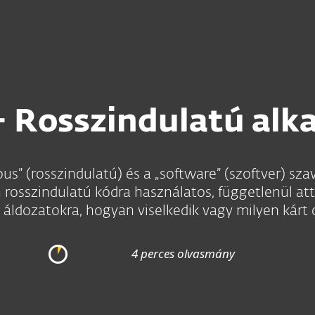
- Rosszindulatú alk
us” (rosszindulatú) és a „software” (szoftver) sz
 rosszindulatú kódra használatos, függetlenül att
z áldozatokra, hogyan viselkedik vagy milyen kárt 
4 perces olvasmány