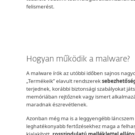
felismerést.
Hogyan működik a malware?
A malware írók az utóbbi időben sajnos nagyo
„Termékeik” elavult rendszerek
sebezhetőség
terjednek, korábbi biztonsági szabályokat játs
memóriában rejtőznek vagy ismert alkalmaz
maradnak észrevétlenek.
Azonban még ma is a leggyengébb láncszem
leghatékonyabb fertőzésekhez maga a felhasz
kialakított,
rosszindulatú melléklettel elláto