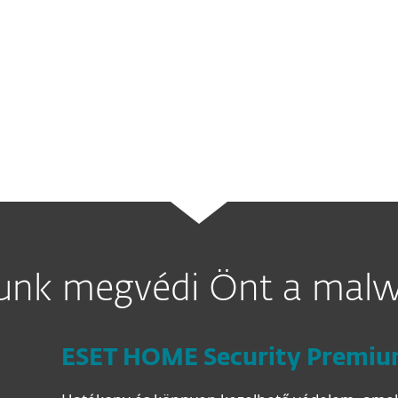
felfedezett malware az elektromos 
rendszereket
támadta meg, és a véd
kihasználva leginkább
Ukrajnában 
a kevés malware családnak, amelye
mint a
Stuxnet
– a valaha használt e
nk megvédi Önt a malw
ESET HOME Security Premi