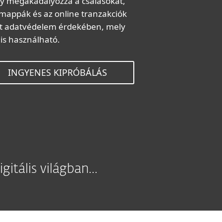
y megakadályozza a csalásokat,
 a mappák és az online tranzakciók
ott adatvédelem érdekében, mely
is használható.
INGYENES KIPRÓBÁLÁS
itális világban...