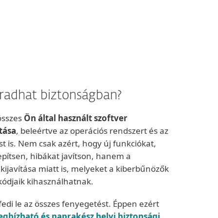
adhat biztonságban?
 összes
Ön által használt szoftver
tása
, beleértve az operációs rendszert és az
t is. Nem csak azért, hogy új funkciókat,
lepítsen, hibákat javítson, hanem a
ijavítása miatt is, melyeket a kiberbűnözők
kódjaik kihasználhatnak.
di le az összes fenyegetést. Éppen ezért
gbízható és naprakész helyi biztonsági