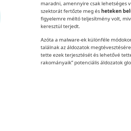
maradni, amennyire csak lehetséges vol
szektorát fertőzte meg és
heteken belü
figyelemre méltó teljesítmény volt, mi
keresztül terjedt.
Azóta a malware-ek különféle módokon 
találnak az áldozatok megtévesztésére
tette ezek terjesztését és lehetővé te
rakományaik” potenciális áldozatok glob
Nevezetes esetek
Néhány malware család, mint a
Wan
fájlokat titkosítva és károkat okozva
behatároltabb csoportok voltak, példá
Diskcoder.C, vagyis a Petya eseté
Egy friss példája a célzott rosszind