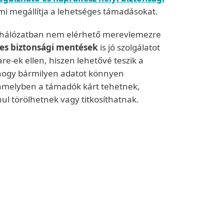
ami megállítja a lehetséges támadásokat.
 a hálózatban nem elérhető merevlemezre
es biztonsági mentések
is jó szolgálatot
e-ek ellen, hiszen lehetővé teszik a
hogy bármilyen adatot könnyen
, amelyben a támadók kárt tehetnek,
nul törölhetnek vagy titkosíthatnak.