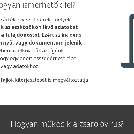
ogyan ismerhetők fel?
 kártékony szoftverek, melyek
ják az eszközökön lévő adatokat
a tulajdonostól
. Ezért az incidens
pernyő, vagy dokumentum jelenik
yben az elkövetők azt ígérik –
hogy egy adott összegért cserébe
z vagy adatokhoz.
fájlok kiterjesztését is megváltoztatja.
Hogyan működik a zsarolóvírus?