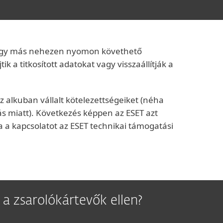
gy más nehezen nyomon követhető
ik a titkosított adatokat vagy visszaállítják a
z alkuban vállalt kötelezettségeiket (néha
 miatt). Következés képpen az ESET azt
na a kapcsolatot az ESET technikai támogatási
 zsarolókártevők ellen?