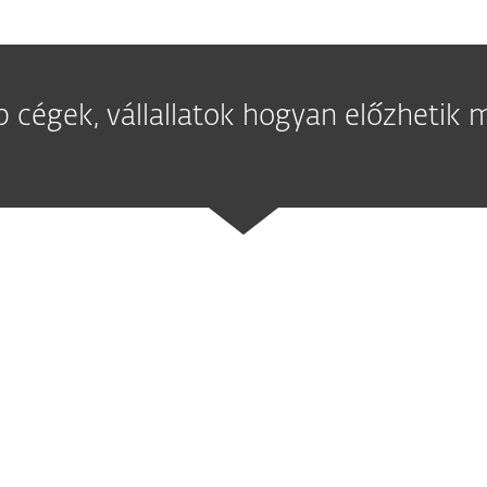
 cégek, vállallatok hogyan előzhetik m
1. A távoli munkavégzés
helyett
használjon VPN k
portot az internet felé.