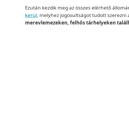
Ezután kezdik meg az összes elérhető állomán
kerül
, melyhez jogosultságot tudott szerezni
merevlemezeken, felhős tárhelyeken találh
Bővebben
A zsarolóvírusok készítői sokféle technikát
A
lemezkódoló
zsarolóvírus titkosítja 
A
képernyőzároló
megakadályozza a hoz
A
crypto-zsaroló vírus
titkosítja az áldo
A
PIN-lezáró
az Androidos eszközöket tám
Zsaroló levelek
Egyre gyakoribbak az olyan zsaroló próbál