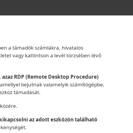
ben a támadók számlákra, hivatalos
tet vagy kattintson a levél törzsében lévő
tal, azaz RDP (Remote Desktop Procedure)
 amellyel bejutnak valamelyik számítógépbe,
 eszköz támadását.
zközére.
kikapcsolni az adott eszközön található
ékenységét.