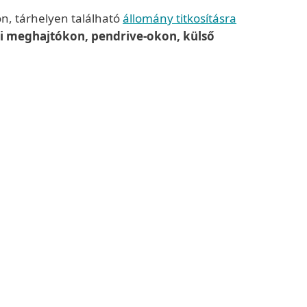
ón, tárhelyen található
állomány titkosításra
ati meghajtókon, pendrive-okon, külső
hogy hozzáférjen az operációs rendszerhez.
ghajtókat, felhős tárhelyeket).
donosokat kizárja a készülékről.
di fenyegetés, hanem a felhasználók