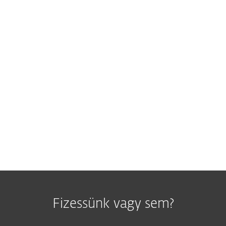
lnak az áldozatól általában pár száz, illetve pár ezer do
ldozat számára terhelő információ kiteregetését lebegteti
n keresztül felvételt készített róla, majd pénzt kér, ho
v áll, hogy ha a több ezer címre elküldött zsaroló levél 
ár több tízezer dolláros bevételt jelenthet – gyakorlatilag
HOGYAN NÉZ KI EGY ZSAROLÓLEVÉL?
Fizessünk vagy sem?