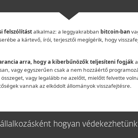
si felszólítást
alkalmaz: a leggyakrabban
bitcoin-ban
va
rébe a kártevő, írói, terjesztői megígérik, hogy visszafejt
rancia arra, hogy a kiberbűnözők teljesíteni fogják
a
osan, vagy egyszerűen csak a nem hozzáértő programozás
 összeget, vagy legalább ne azelőtt, mielőtt felvette vol
tőségek vannak az elkódolt állományok visszafejtésre.
állalkozásként hogyan védekezhetünk a