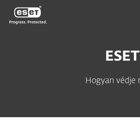
ESET
ESET
Hogyan védje m