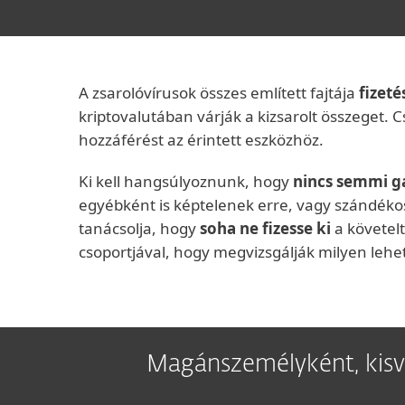
A zsarolóvírusok összes említett fajtája
fizeté
kriptovalutában várják a kizsarolt összeget. Cse
hozzáférést az érintett eszközhöz.
Ki kell hangsúlyoznunk, hogy
nincs semmi ga
egyébként is képtelenek erre, vagy szándék
tanácsolja, hogy
soha
ne fizesse ki
a követelt
csoportjával, hogy megvizsgálják milyen lehe
Magánszemélyként, kisv