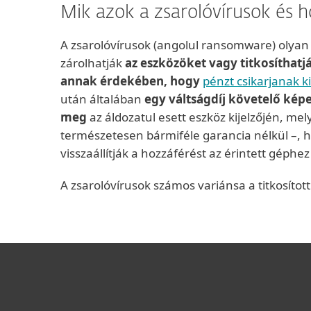
Mik azok a zsarolóvírusok és h
A zsarolóvírusok (angolul ransomware) olyan
zárolhatják
az eszközöket vagy titkosíthat
annak érdekében, hogy
pénzt csikarjanak ki
után általában
egy váltságdíj követelő ké
meg
az áldozatul esett eszköz kijelzőjén, mel
természetesen bármiféle garancia nélkül –, 
visszaállítják a hozzáférést az érintett géphe
A zsarolóvírusok számos variánsa a titkosított 