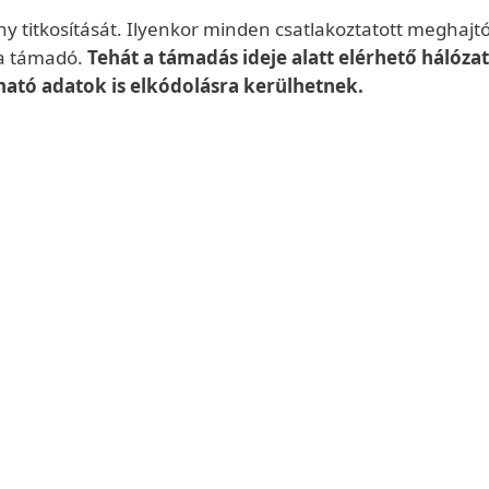
y titkosítását. Ilyenkor minden csatlakoztatott meghajt
 a támadó.
Tehát a támadás ideje alatt elérhető hálóz
ató adatok is elkódolásra kerülhetnek.
 alkalmaznak:
az egész merevlemezt és megakadályozza a felhasználót, 
záférést az eszköz képernyőjéhez.
zat merevlemezén található adatokat (esetleg hálózati me
adja és megváltoztatja a hozzáférési kódot, hogy a tulaj
kozások is, amelyek mögött a legtöbb esetben nincs való