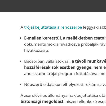
A
trójai bejuttatása a rendszerbe
leggyakrabb
E-mailen keresztül, a mellékletben csato
dokumentumokra hivatkozva próbálják rávenn
hivatkozásra.
Elsősorban vállalatoknál,
a távoli munkavég
hozzáférések sok esetben gyenge, nem eg
ahol ezután trójai program futtatásával meg
Népszerű oldalakon elhelyezett reklámra vag
A zsarolóvírus állományainak bejuttatása ut
biztonsági megoldást
, hiszen ellenkező es