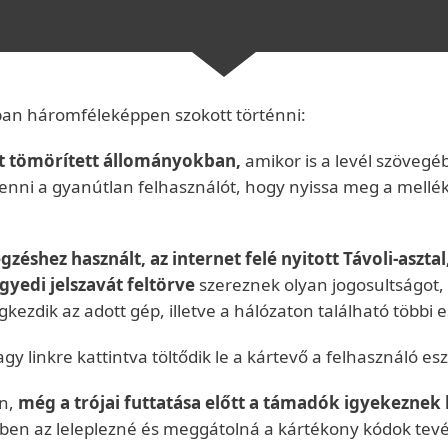
an háromféleképpen szokott történni:
lt tömörített állományokban,
amikor is a levél szövegé
i a gyanútlan felhasználót, hogy nyissa meg a mellékle
zéshez használt, az internet felé nyitott Távoli-asz
yedi jelszavát feltörve
szereznek olyan jogosultságot,
kezdik az adott gép, illetve a hálózaton található többi
y linkre kattintva töltődik le a kártevő a felhasználó es
án,
még a trójai futtatása előtt a támadók igyekeznek 
etben az leleplezné és meggátolná a kártékony kódok tev