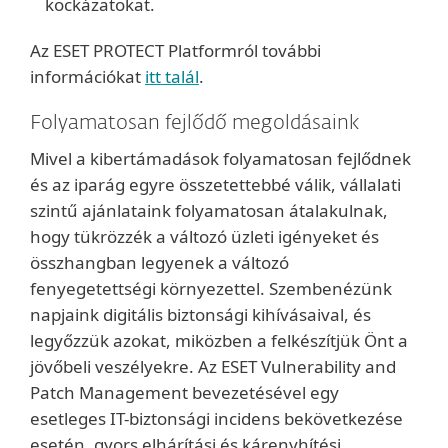
kockázatokat.
Az ESET PROTECT Platformról további
információkat
itt talál
.
Folyamatosan fejlődő megoldásaink
Mivel a kibertámadások folyamatosan fejlődnek
és az iparág egyre összetettebbé válik, vállalati
szintű ajánlataink folyamatosan átalakulnak,
hogy tükrözzék a változó üzleti igényeket és
összhangban legyenek a változó
fenyegetettségi környezettel. Szembenézünk
napjaink digitális biztonsági kihívásaival, és
legyőzzük azokat, miközben a felkészítjük Önt a
jövőbeli veszélyekre. Az ESET Vulnerability and
Patch Management bevezetésével egy
esetleges IT-biztonsági incidens bekövetkezése
esetén, gyors elhárítási és kárenyhítési