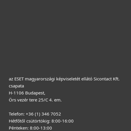
Cégeknek
Terméktámogatás
Vásárlás
Rólunk
az ESET magyarországi képviseletét ellátó Sicontact Kft.
csapata
H-1106 Budapest,
Örs vezér tere 25/C 4. em.
Telefon: +36 (1) 346 7052
Hétfőtől csütörtökig: 8:00-16:00
Pénteken: 8:00-13:00