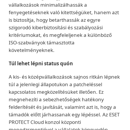
vállalkozások minimalizálhassák a
fenyegetéseknek való kitettségüket, hanem azt
is biztosítja, hogy betarthassák az egyre
szigorodó kiberbiztosítási és szabályozási
kritériumokat, és megfeleljenek a különböző
ISO-szabványok támasztotta
követelményeknek.
Túl lehet lépni status quón
A kis- és középvállalkozások sajnos ritkán lépnek
túl a jelenlegi állapotukon a patcheléssel
kapcsolatos megközelítésüket illetően. Ez
megnehezíti a sebezhetőségek hatékony
felderítését és javítását, valamint azt is, hogy a
támadók előtt járhassanak egy lépéssel. Az ESET
PROTECT Cloud konzol központi
menedzsmentjével a vállalatok könnyedén