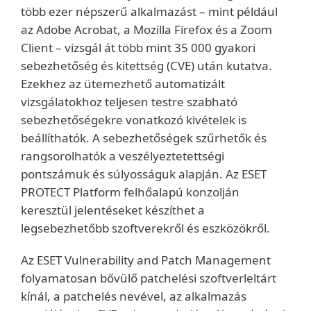
több ezer népszerű alkalmazást – mint például
az Adobe Acrobat, a Mozilla Firefox és a Zoom
Client – vizsgál át több mint 35 000 gyakori
sebezhetőség és kitettség (CVE) után kutatva.
Ezekhez az ütemezhető automatizált
vizsgálatokhoz teljesen testre szabható
sebezhetőségekre vonatkozó kivételek is
beállíthatók. A sebezhetőségek szűrhetők és
rangsorolhatók a veszélyeztetettségi
pontszámuk és súlyosságuk alapján. Az ESET
PROTECT Platform felhőalapú konzolján
keresztül jelentéseket készíthet a
legsebezhetőbb szoftverekről és eszközökről.
Az ESET Vulnerability and Patch Management
folyamatosan bővülő patchelési szoftverleltárt
kínál, a patchelés nevével, az alkalmazás