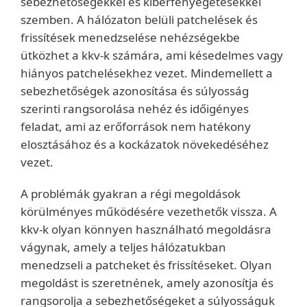
sebezhetőségekkel és kiberfenyegetésekkel
szemben. A hálózaton belüli patchelések és
frissítések menedzselése nehézségekbe
ütközhet a kkv-k számára, ami késedelmes vagy
hiányos patchelésekhez vezet. Mindemellett a
sebezhetőségek azonosítása és súlyosság
szerinti rangsorolása nehéz és időigényes
feladat, ami az erőforrások nem hatékony
elosztásához és a kockázatok növekedéséhez
vezet.
A problémák gyakran a régi megoldások
körülményes működésére vezethetők vissza. A
kkv-k olyan könnyen használható megoldásra
vágynak, amely a teljes hálózatukban
menedzseli a patcheket és frissítéseket. Olyan
megoldást is szeretnének, amely azonosítja és
rangsorolja a sebezhetőségeket a súlyosságuk