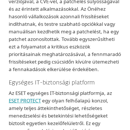
verziójával, a CVE-vel, a patchelés súlyosságával
és az érintett alkalmazásokkal. Az Önéhez
hasonló vállalkozások azonnali frissítéseket
indíthatnak, és testre szabható opciókkal vagy
manuálisan kezdhetik meg a patchelést, ha egy
patchet azonosítottak. Tovább egyszerűsítheti
ezt a folyamatot a kritikus eszközök
prioritásainak meghatározásával, a fennmaradó
frissítéseket pedig csúcsidőn kívülre ütemezheti
a fennakadások elkerülése érdekében.
Egységes IT-biztonsági platform
Az ESET egységes IT-biztonsági platformja, az
ESET PROTECT
egy olyan felhőalapú konzol,
amely teljes áttekinthetőséget, részletes
menedzselési és betekintési lehetőségeket
biztosít egyetlen kezelőfelületről. Ez egy