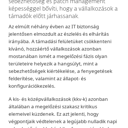
sebezhetőség és patch management
képességgel bővíti, hogy a vállalkozások a
támadók előtt járhassanak.
Az elmúlt néhány évben az IT biztonság
jelentősen elmozdult az észlelés és elhárítás
irányába. A támadási felületüket csökkenteni
kívánó, hozzáértő vállalkozások azonban
mostanában ismét a megelőzési fázis olyan
területeire helyezik a hangsúlyt, mint a
sebezhetőségek kiértékelése, a fenyegetések
felderítése, valamint az állapot- és
konfigurációkezelés.
A kis- és középvállalkozások (kkv-k) azonban
általában a megelőzési szakasz kritikus
elemeivel küzdenek. Ez azt jelenti, hogy
végpontjaik védtelenek a legújabb nulladik napi