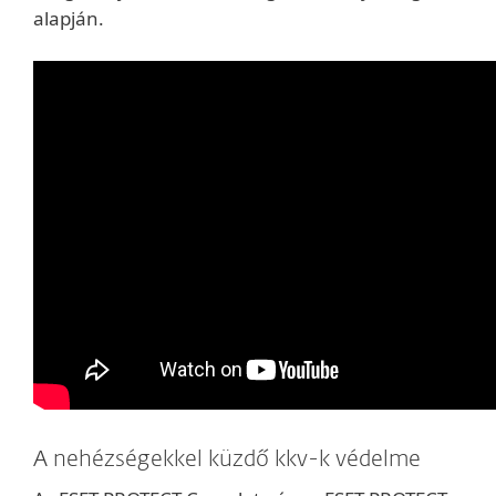
alapján.
A nehézségekkel küzdő kkv-k védelme