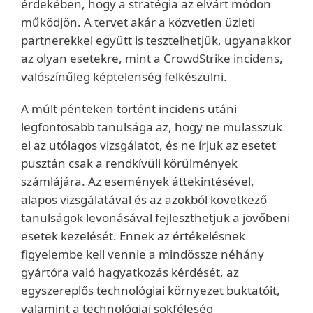
érdekében, hogy a stratégia az elvárt módon
működjön. A tervet akár a közvetlen üzleti
partnerekkel együtt is tesztelhetjük, ugyanakkor
az olyan esetekre, mint a CrowdStrike incidens,
valószínűleg képtelenség felkészülni.
A múlt pénteken történt incidens utáni
legfontosabb tanulsága az, hogy ne mulasszuk
el az utólagos vizsgálatot, és ne írjuk az esetet
pusztán csak a rendkívüli körülmények
számlájára. Az események áttekintésével,
alapos vizsgálatával és az azokból következő
tanulságok levonásával fejleszthetjük a jövőbeni
esetek kezelését. Ennek az értékelésnek
figyelembe kell vennie a mindössze néhány
gyártóra való hagyatkozás kérdését, az
egyszereplős technológiai környezet buktatóit,
valamint a technológiai sokféleség