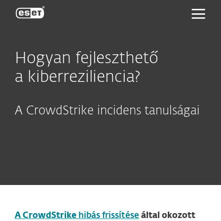
ESET
Hogyan fejleszthető
a kiberreziliencia?
A CrowdStrike incidens tanulságai
A CrowdStrike
hibás frissítése
által okozott