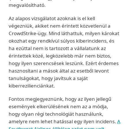
megvalósítható.
Az alapos vizsgálatot azoknak is el kell
végezniük, akiket nem érintett közvetlenül a
CrowdStrike-ügy. Mind láthattuk, milyen károkat
okozhat egy rendkívül súlyos kiberincidens, és
ha ezúttal nem is tartozott a vállalatunk az
érintettek közé, legközelebb már nem biztos,
hogy ilyen szerencsések leszünk. Ezért érdemes
hasznosítani a mások által az esetből levont
tanulságokat, hogy javítsuk a saját
kiberrezilienciánkat.
Fontos megjegyeznünk, hogy az ilyen jellegű
események elkerülésének nem az a módja,
hogy olyan régi technológiát használunk,
amelyre nem lehet hatással egy ilyen incidens.
A
Southwest Airlines állítólag azért nem volt