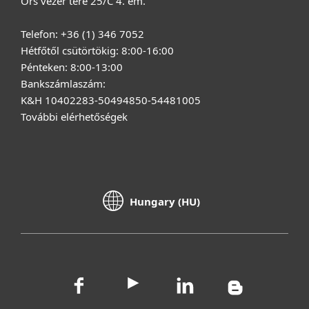
Örs vezér tere 25/C 4. em.
Telefon: +36 (1) 346 7052
Hétfőtől csütörtökig: 8:00-16:00
Pénteken: 8:00-13:00
Bankszámlaszám:
K&H 10402283-50494850-54481005
További elérhetőségek
Hungary (HU)