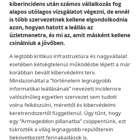
kiberincidens után számos vállalkozás fog
alapos utólagos vizsgálatot végezni, de ennél
is több szervezetnek kellene elgondolkodnia
azon, hogyan hatott a leállás az
üzletmenetre, és mi az, amit másként kellene
csinálniuk a jövőben.
A legtöbb kritikus infrastruktúra és nagyvállalat
esetében kétségtelenül működésbe lépett a már
korábban bevált kibervédelmi terv.
Mindazonáltal a “történelem legnagyobb
informatikai leállásának” nevezett incidensre
valószínűleg egyetlen szervezet sem tudott
volna felkészülni, mérettől és kibervédelmi
keretrendszertől függetlenül. Úgy tűnt, hogy
egy “Armageddon pillanatba” csöppentünk, ezt
tükrözték a világ legnagyobb repülőterein
bekövetkezett fennakadások is.