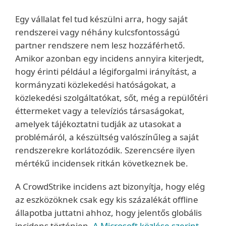
Egy vállalat fel tud készülni arra, hogy saját
rendszerei vagy néhány kulcsfontosságú
partner rendszere nem lesz hozzáférhető.
Amikor azonban egy incidens annyira kiterjedt,
hogy érinti például a légiforgalmi irányítást, a
kormányzati közlekedési hatóságokat, a
közlekedési szolgáltatókat, sőt, még a repülőtéri
éttermeket vagy a televíziós társaságokat,
amelyek tájékoztatni tudják az utasokat a
problémáról, a készültség valószínűleg a saját
rendszerekre korlátozódik. Szerencsére ilyen
mértékű incidensek ritkán következnek be.
A CrowdStrike incidens azt bizonyítja, hogy elég
az eszközöknek csak egy kis százalékát offline
állapotba juttatni ahhoz, hogy jelentős globális
incidens történjen.
A Microsoft közlése szerint