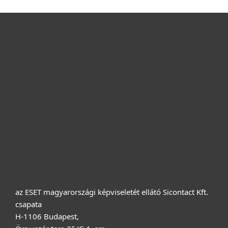
Otthonra
Cégeknek
Terméktámogatás
Vásárlás
Rólunk
az ESET magyarországi képviseletét ellátó Sicontact Kft.
csapata
H-1106 Budapest,