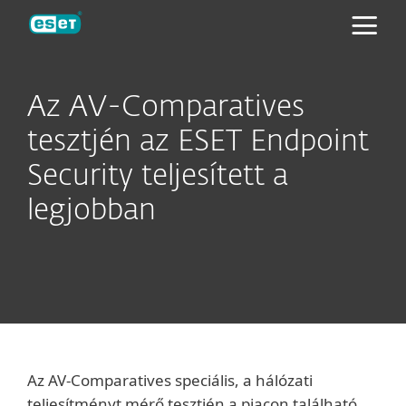
ESET
Az AV-Comparatives
tesztjén az ESET Endpoint
Security teljesített a
legjobban
Az AV-Comparatives speciális, a hálózati
teljesítményt mérő tesztjén a piacon található