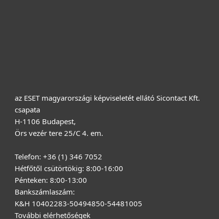
Terméktámogatás
Vásárlás
Rólunk
az ESET magyarországi képviseletét ellátó Sicontact Kft.
csapata
H-1106 Budapest,
Örs vezér tere 25/C 4. em.
Telefon: +36 (1) 346 7052
Hétfőtől csütörtökig: 8:00-16:00
Pénteken: 8:00-13:00
Bankszámlaszám:
K&H 10402283-50494850-54481005
További elérhetőségek