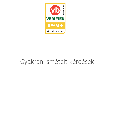
Gyakran ismételt kérdések
Mennyibe kerül a frissítés?
Érvényes előfizetés időtartama alatt a
korábbi verziókról való váltás díjmentes.
Semmilyen járulékos költséggel nem jár a
programverzióváltás.