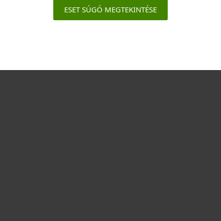
ESET SÚGÓ MEGTEKINTÉSE
Otthonra
Cégeknek
Terméktámogatás
Vásárlás
Rólunk