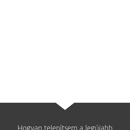
ütközöm a frissítés során?
Figyelmébe ajánljuk az
ESET magyar és
angol nyelvű tudásbázisát
, melyben
megtalálhatóak a válaszok a
leggyakrabban felmerülő kérdésekre, így
például a programverzió frissítésének
menetét is bemutatjuk.
Hogyan telepítsem a legújabb