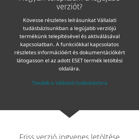
verziót?
Kövesse részletes leírásunkat Vállalati
tudásbázisunkban a legújabb verziójú
termékünk telepítésével és aktiválásával
kapcsolatban. A funkciókkal kapcsolatos
részletes információért és dokumentációkért
látogasson el az adott ESET termék letöltési
oldalára.
Tovább a Vállalati tudásbázisra
Friss verzió ingyenes letöltése