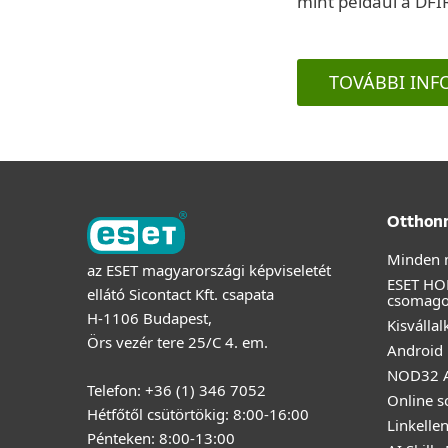
mint például a DFIR
TOVÁBBI INF
Otthon
Minden 
az ESET magyarországi képviseletét
ESET HO
ellátó Sicontact Kft. csapata
csomag
H-1106 Budapest,
Kisválla
Örs vezér tere 25/C 4. em.
Android 
NOD32 A
Telefon: +36 (1) 346 7052
Online s
Hétfőtől csütörtökig: 8:00-16:00
Linkelle
Pénteken: 8:00-13:00