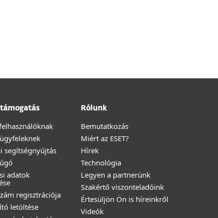
támogatás
Rólunk
felhasználóknak
Bemutatkozás
i ügyfeleknek
Miért az ESET?
i segítségnyújtás
Hírek
Súgó
Technológia
ési adatok
Legyen a partnerünk
ése
Szakértő viszonteladóink
zám regisztrációja
Értesüljön Ön is híreinkről
ító letöltése
Videók