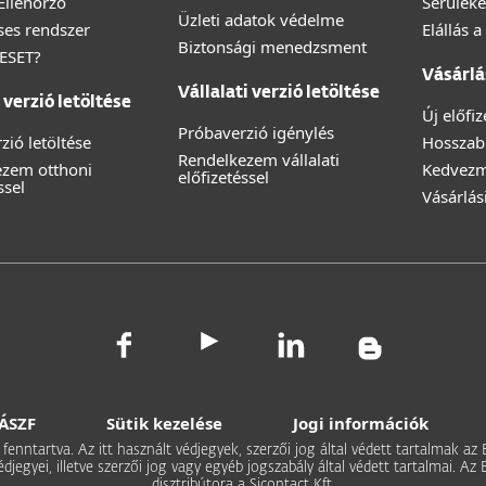
 Ellenőrző
Sérüléke
Üzleti adatok védelme
éses rendszer
Elállás 
Biztonsági menedzsment
 ESET?
Vásárlá
Vállalati verzió letöltése
verzió letöltése
Új előfi
Próbaverzió igénylés
zió letöltése
Hosszabb
Rendelkezem vállalati
ezem otthoni
Kedvez
előfizetéssel
ssel
Vásárlás
ÁSZF
Sütik kezelése
Jogi információk
 fenntartva. Az itt használt védjegyek, szerzői jog által védett tartalmak az
védjegyei, illetve szerzői jog vagy egyéb jogszabály által védett tartalmai.
disztribútora a Sicontact Kft.