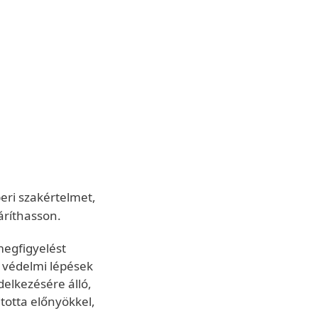
KAPCSOLAT
HÍRLEVÉL
HÍREK
eri szakértelmet,
áríthasson.
megfigyelést
i védelmi lépések
elkezésére álló,
jtotta előnyökkel,