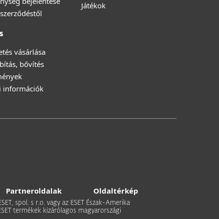
nység bejelentése
Játékok
a szerződéstől
s
zetés vásárlása
ítás, bővítés
mények
i információk
Partneroldalak
Oldaltérkép
 ESET, spol. s r.o. vagy az ESET Észak-Amerika
 Az ESET termékek kizárólagos magyarországi