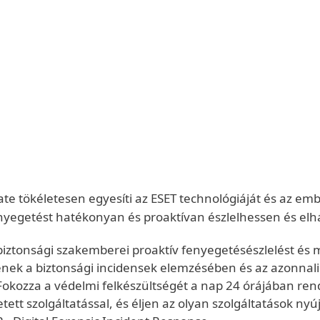
te tökéletesen egyesíti az ESET technológiáját és az emb
yegetést hatékonyan és proaktívan észlelhessen és elh
 biztonsági szakemberei proaktív fenyegetésészlelést és 
tenek a biztonsági incidensek elemzésében és az azonnal
okozza a védelmi felkészültségét a nap 24 órájában rend
etett szolgáltatással, és éljen az olyan szolgáltatások nyú