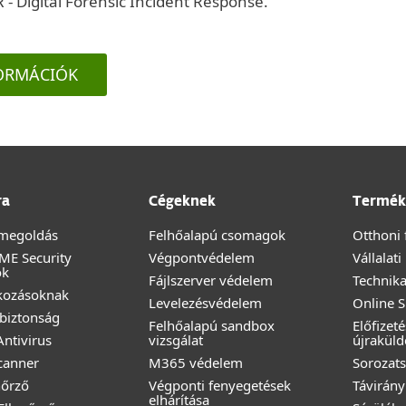
 - Digital Forensic Incident Response.
ORMÁCIÓK
ra
Cégeknek
Termék
megoldás
Felhőalapú csomagok
Otthoni 
ME Security
Végpontvédelem
Vállalat
ok
Fájlszerver védelem
Technika
lkozásoknak
Levelezésvédelem
Online 
biztonság
Felhőalapú sandbox
Előfizet
ntivirus
vizsgálat
újraküld
canner
M365 védelem
Sorozats
nőrző
Végponti fenyegetések
Távirány
elhárítása