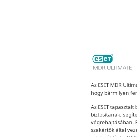
ESET
HU
Vállalati
Az ESET MDR Ultima
hogy bármilyen fen
Az ESET tapasztalt
biztosítanak, segí
végrehajtásában. F
szakértők által vez