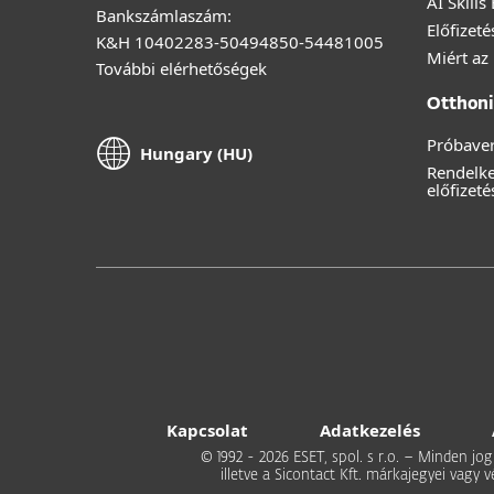
AI Skills
Bankszámlaszám:
Előfizet
K&H 10402283-50494850-54481005
Miért az
További elérhetőségek
Otthoni 
Próbaver
Hungary (HU)
Rendelk
előfizeté
Kapcsolat
Adatkezelés
© 1992 - 2026 ESET, spol. s r.o. – Minden jog
illetve a Sicontact Kft. márkajegyei vagy 