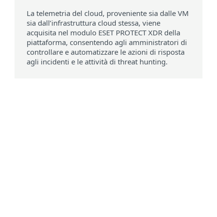
La telemetria del cloud, proveniente sia dalle VM
sia dall’infrastruttura cloud stessa, viene
acquisita nel modulo ESET PROTECT XDR della
piattaforma, consentendo agli amministratori di
controllare e automatizzare le azioni di risposta
agli incidenti e le attività di threat hunting.
Requisiti di sistema
Abbonamento a Microsoft Azure, Amazon
Web Services o Google Cloud Platform per
connettersi alle macchine virtuali (sistemi
operativi supportati: Linux e Windows).
Nota:
la disponibilità delle funzionalità di
protezione e delle capacità XDR può variare