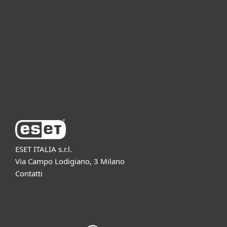
Per aziende
Partnership
Supporto
Azienda ESET
ESET ITALIA s.r.l.
Via Campo Lodigiano, 3 Milano
Contatti