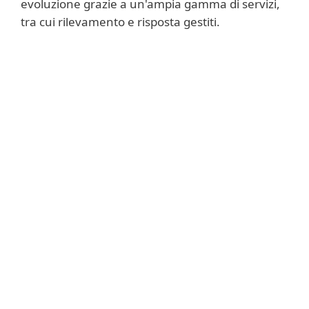
evoluzione grazie a un'ampia gamma di servizi,
tra cui rilevamento e risposta gestiti.
Extended Detection and
Response (XDR)
Vulnerability and Patch
Management
Managed Detection &
Response
Modern Endpoint