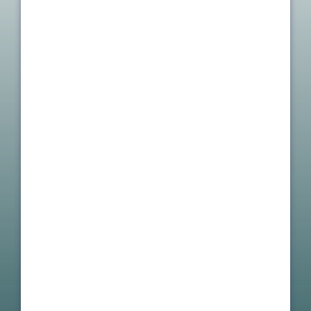
Quali certificazioni di
settore possiede ESET?
Come garantisce ESET
qualità, sicurezza delle
informazioni e
un’implementazione
efficiente delle sue
soluzioni di sicurezza?
ESET dispone di un piano
documentato e approvato
per la continuità operativa
e il disaster recovery, con
un responsabile designato?
ESET dispone di un piano
formale di risposta agli