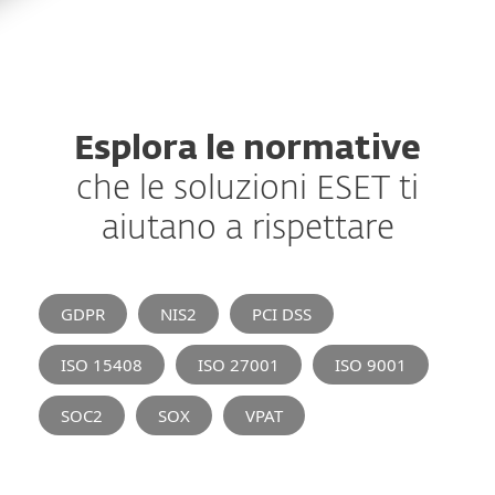
Esplora le normative
che le soluzioni ESET ti
aiutano a rispettare
GDPR
NIS2
PCI DSS
ISO 15408
ISO 27001
ISO 9001
SOC2
SOX
VPAT