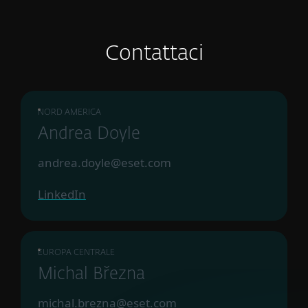
Contattaci
NORD AMERICA
Andrea Doyle
andrea.doyle@eset.com
LinkedIn
EUROPA CENTRALE
Michal Března
michal.brezna@eset.com