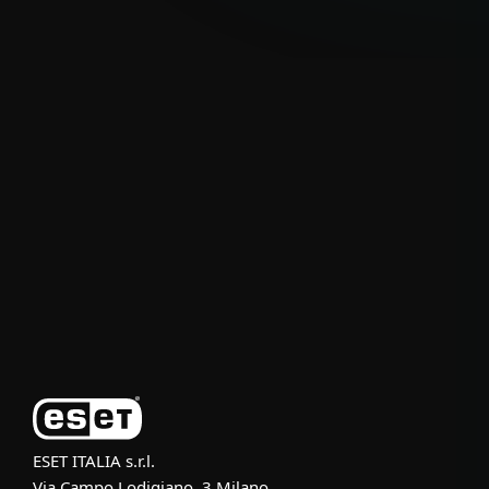
Per privati
Per aziende
Partnership
Supporto
Azienda ESET
ESET ITALIA s.r.l.
Via Campo Lodigiano, 3 Milano