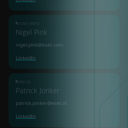
REGNO UNITO
Nigel Pink
nigel.pink@eset.com
LinkedIn
BENELUX
Patrick Jonker
patrick.jonker@eset.nl
LinkedIn