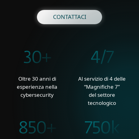
CONTATTACI
30+
4/7
Oltre 30 anni di
Al servizio di 4 delle
esperienza nella
“Magnifiche 7”
cybersecurity
del settore
tecnologico
850+
750k