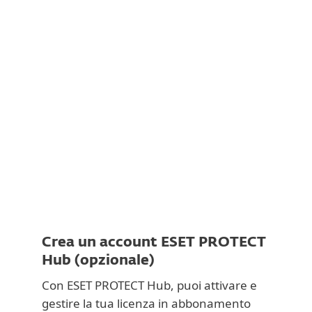
Documentazione
Opzioni di download
Torna al download semplice
Scegliere un’altra versione del prodotto
Crea un account ESET PROTECT
Hub (opzionale)
Con ESET PROTECT Hub, puoi attivare e
gestire la tua licenza in abbonamento