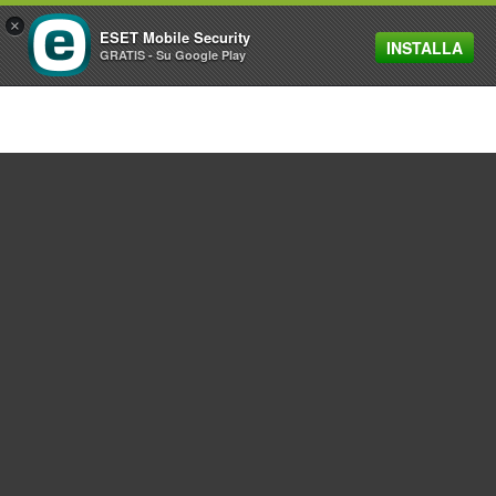
×
ESET Mobile Security
INSTALLA
MENU
GRATIS - Su Google Play
Per privati
Per aziende
Partnership
Supporto
Azienda ESET