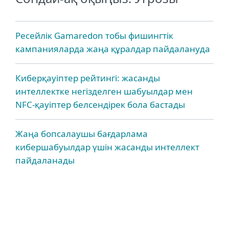
Ресейлік Gamaredon тобы фишингтік
кампанияларда жаңа құралдар пайдалануда
Киберқауіптер рейтингі: жасанды
интеллектке негізделген шабуылдар мен
NFC-қауіптер белсендірек бола бастады
Жаңа бопсалаушы бағдарлама
кибершабуылдар үшін жасанды интеллект
пайдаланады