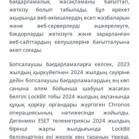
бағдарламалық жасақтаманы бағыттап,
жеткізу болып табылады. Бұл әрекет
ақырында веб-әкімшілердің есеп жазбаларын
және веб-серверлерді әшкерелеуге,
бэкдорларды жеткізуге және зарарланған
веб-сайттардың келушілеріне бағытталуына
әкеп соғады.
Бопсалаушы бағдарламаларға келсек, 2023
жылдың қыркүйегінен 2024 жылдың сәуіріне
дейін бопсалаушы бағдарламалардың ең көп
санына әлем бойынша шабуыл жасаған
белгілі LockBit тобы 2024 жылдың ақпанында
құқық қорғау органдары жүргізген Chronos
операциясының нәтижесінде жойылды.
Дегенмен ESET телеметриясы 2024 жылдың
бірінші жарты жылдығында LockBit
белсендігінің екі жерлік кең тарауын тіркеді,