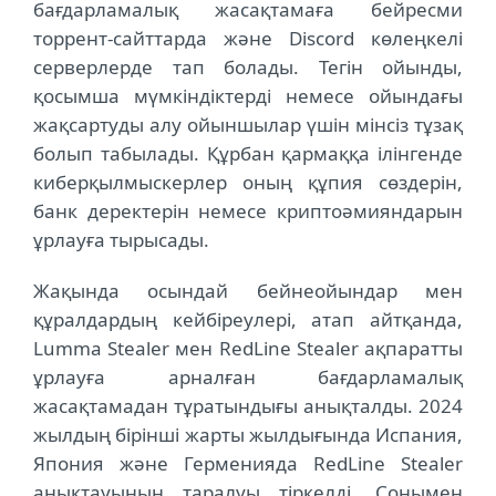
бағдарламалық жасақтамаға бейресми
торрент-сайттарда және Discord көлеңкелі
серверлерде тап болады. Тегін ойынды,
қосымша мүмкіндіктерді немесе ойындағы
жақсартуды алу ойыншылар үшін мінсіз тұзақ
болып табылады. Құрбан қармаққа ілінгенде
киберқылмыскерлер оның құпия сөздерін,
банк деректерін немесе криптоәмияндарын
ұрлауға тырысады.
Жақында осындай бейнеойындар мен
құралдардың кейбіреулері, атап айтқанда,
Lumma Stealer мен RedLine Stealer ақпаратты
ұрлауға арналған бағдарламалық
жасақтамадан тұратындығы анықталды. 2024
жылдың бірінші жарты жылдығында Испания,
Япония және Герменияда RedLine Stealer
анықтауының таралуы тіркелді. Сонымен