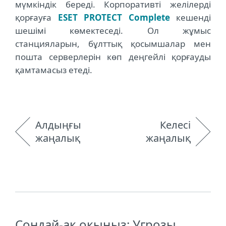
мүмкіндік береді. Корпоративті желілерді
қорғауға
ESET PROTECT Complete
кешенді
шешімі көмектеседі. Ол жұмыс
станцияларын, бұлттық қосымшалар мен
пошта серверлерін көп деңгейлі қорғауды
қамтамасыз етеді.
Алдыңғы
Келесі
жаңалық
жаңалық
Сондай-ақ оқыңыз: Угрозы