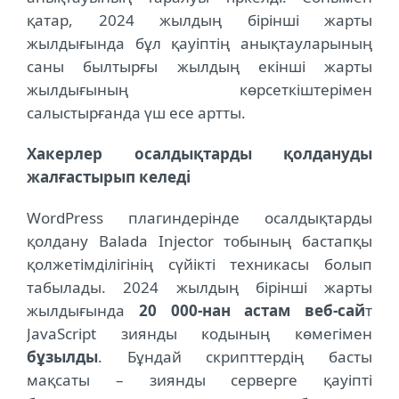
қатар, 2024 жылдың бірінші жарты
жылдығында бұл қауіптің анықтауларының
саны былтырғы жылдың екінші жарты
жылдығының көрсеткіштерімен
салыстырғанда үш есе артты.
Хакерлер осалдықтарды қолдануды
жалғастырып келеді
WordPress плагиндерінде осалдықтарды
қолдану Balada Injector тобының бастапқы
қолжетімділігінің сүйікті техникасы болып
табылады. 2024 жылдың бірінші жарты
жылдығында
20 000-нан астам веб-сай
т
JavaScript зиянды кодының көмегімен
бұзылды
. Бұндай скрипттердің басты
мақсаты – зиянды серверге қауіпті