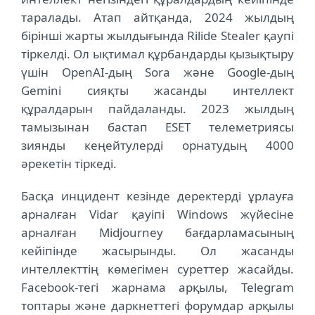
таралады. Атап айтқанда, 2024 жылдың
бірінші жарты жылдығында Rilide Stealer қаупі
тіркелді. Ол ықтимал құрбандарды қызықтыру
үшін OpenAI-дың Sora және Google-дың
Gemini сияқты жасанды интеллект
құралдарын пайдаланды. 2023 жылдың
тамызынан бастап ESET телеметриясы
зиянды кеңейтулерді орнатудың 4000
әрекетін тіркеді.
Басқа инцидент кезінде деректерді ұрлауға
арналған Vidar қауіпі Windows жүйесіне
арналған Midjourney бағдарламасының
кейіпінде жасырынды. Ол жасанды
интеллекттің көмегімен суреттер жасайды.
Facebook-тегі жарнама арқылы, Telegram
топтары және даркнеттегі форумдар арқылы