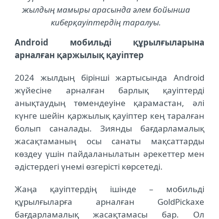
жылдың мамыры арасында әлем бойынша
киберқауіптердің таралуы.
Android мобильді құрылғыларына
арналған қаржылық қауіптер
2024 жылдың бірінші жартысында Android
жүйесіне арналған барлық қауіптерді
анықтаудың төмендеуіне қарамастан, әлі
күнге шейін қаржылық қауіптер кең таралған
болып саналады. Зиянды бағдарламалық
жасақтаманың осы санаты мақсаттарды
көздеу үшін пайдаланылатын әрекеттер мен
әдістердегі үнемі өзгерісті көрсетеді.
Жаңа қауіптердің ішінде – мобильді
құрылғыларға арналған GoldPickaxe
бағдарламалық жасақтамасы бар. Ол