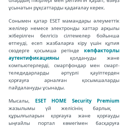
олардың пікірлері мен реітингін қарап, өзіңіз
ұсынатын рұқсаттарды қадағалау керек.
Сонымен қатар ESET мамандары әлеуметтік
желілер немесе электронды хаттар арқылы
жіберілген белгісіз сілтемелер бойынша
өтпеуді, есеп жазбаларға кіру үшін құпия
сөздерге қосымша ретінде
көпфакторлы
аутентификацияны
қолдануды және
компьютерлерді, смартфондар мен смарт-
теледидарларды әртүрлі қауіптерден
қорғауға арналған қосымшаларды
пайдалануды ұсынады.
Мысалы,
ESET HOME Security Premium
жазылымы үй желісінің барлық
құрылғыларын қорғауға және қорғауды
ыңғайлы портал көмегімен басқаруға