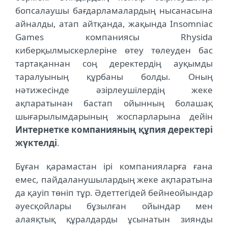
бопсалаушы бағдарламалардың нысанасына
айналды, атап айтқанда, жақында Insomniac
Games компаниясы Rhysida
киберқылмыскерлеріне өтеу төлеуден бас
тартақаннан соң деректердің ауқымды
таралуының құрбаны болды. Оның
нәтижесінде әзірлеушілердің жеке
ақпаратынан бастап ойынның болашақ
шығарылымдарының жоспарларына дейін
Интернетке компанияның құпия деректері
жүктелді
.
Бұған қарамастан ірі компанияларға ғана
емес, пайдаланушылардың жеке ақпаратына
да қауіп төніп тұр. Әдеттегідей бейнеойындар
әуесқойлары бұзылған ойындар мен
алаяқтық құралдарды ұсынатын зиянды