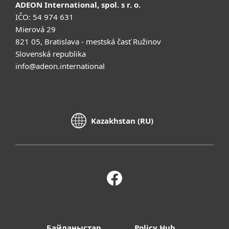
ADEON International, spol. s r. o.
IČO: 54 974 631
Mierová 29
821 05, Bratislava - mestská časť Ružinov
Slovenská republika
info@adeon.international
Kazakhstan (RU)
Байланыстар
Policy Hub