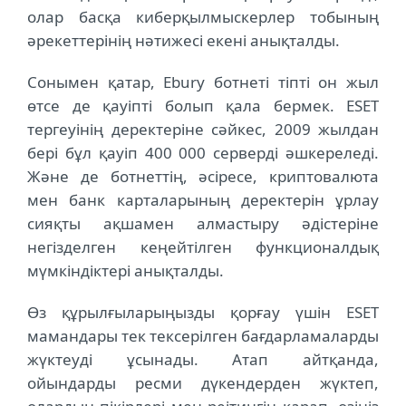
олар басқа киберқылмыскерлер тобының
әрекеттерінің нәтижесі екені анықталды.
Сонымен қатар, Ebury ботнеті тіпті он жыл
өтсе де қауіпті болып қала бермек. ESET
тергеуінің деректеріне сәйкес, 2009 жылдан
бері бұл қауіп 400 000 серверді әшкереледі.
Және де ботнеттің, әсіресе, криптовалюта
мен банк карталарының деректерін ұрлау
сияқты ақшамен алмастыру әдістеріне
негізделген кеңейтілген функционалдық
мүмкіндіктері анықталды.
Өз құрылғыларыңызды қорғау үшін ESET
мамандары тек тексерілген бағдарламаларды
жүктеуді ұсынады. Атап айтқанда,
ойындарды ресми дүкендерден жүктеп,