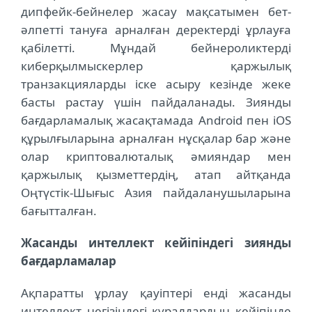
дипфейк-бейнелер жасау мақсатымен бет-
әлпетті тануға арналған деректерді ұрлауға
қабілетті. Мұндай бейнероликтерді
киберқылмыскерлер қаржылық
транзакцияларды іске асыру кезінде жеке
басты растау үшін пайдаланады. Зиянды
бағдарламалық жасақтамада Android пен iOS
құрылғыларына арналған нұсқалар бар және
олар криптовалюталық әмияндар мен
қаржылық қызметтердің, атап айтқанда
Оңтүстік-Шығыс Азия пайдаланушыларына
бағытталған.
Жасанды интеллект кейіпіндегі зиянды
бағдарламалар
Ақпаратты ұрлау қауіптері енді жасанды
интеллект негізіндегі құралдардың кейіпінде