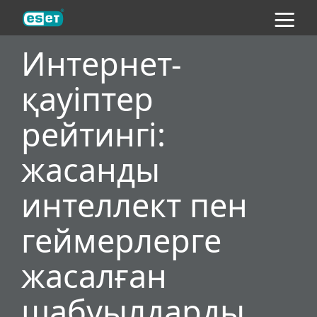
ESET
Интернет-
қауіптер
рейтингі:
жасанды
интеллект пен
геймерлерге
жасалған
шабуылдарды