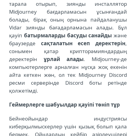
тарала отырып, зиянды инсталлятор
Midjourney бағдарламасын ұсынғандай
болады, бірақ оның орнына пайдаланушы
Vidar зиянды бағадарламасын алады. Бұл
қауіп
батырмаларды басуды санайды
және
браузерде
сақталатын есеп деректерін
,
сонымен қатар крипторәмияндардың
деректерін
ұрлай алады
. Midjourney-де
компьютерлерге арналған нұсқа жоқ екенін
айта кеткен жөн, ол тек Midjourney Discord
ресми серверінде Discord боты ретінде
қолжетімді.
Геймерлерге шабуылдар қауіпі төніп тұр
Бейнеойындар индустриясы
киберқылмыскерлер үшін қызық болып қала
бермек. Ойндардың кейбір әзірлеушілері