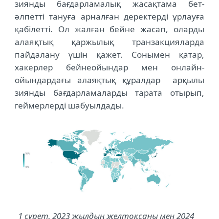
зиянды бағдарламалық жасақтама бет-
әлпетті тануға арналған деректерді ұрлауға
қабілетті. Ол жалған бейне жасап, оларды
алаяқтық қаржылық транзакцияларда
пайдалану үшін қажет. Сонымен қатар,
хакерлер бейнеойындар мен онлайн-
ойындардағы алаяқтық құралдар арқылы
зиянды бағдарламаларды тарата отырып,
геймерлерді шабуылдады.
1 сурет. 2023 жылдың желтоқсаны мен 2024