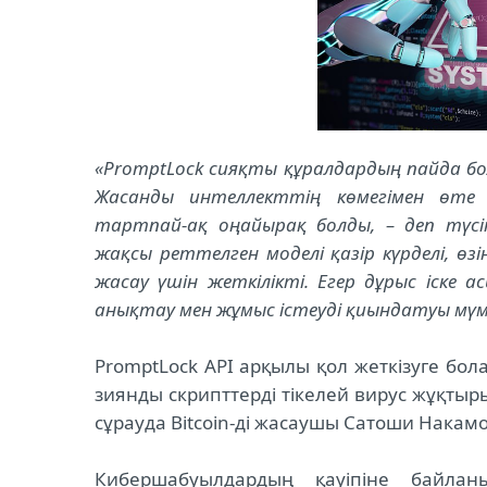
«PromptLock сияқты құралдардың пайда бо
Жасанды интеллекттің көмегімен өте к
тартпай-ақ оңайырақ болды, – деп түсін
жақсы реттелген моделі қазір күрделі, ө
жасау үшін жеткілікті. Егер дұрыс іске а
анықтау мен жұмыс істеуді қиындатуы мүмк
PromptLock API арқылы қол жеткізуге бол
зиянды скрипттерді тікелей вирус жұқтырыл
сұрауда Bitcoin-ді жасаушы Сатоши Накам
Кибершабуылдардың қауіпіне байлан