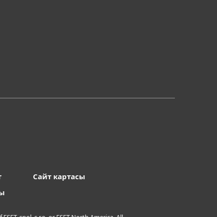
т
Сайт картасы
ты