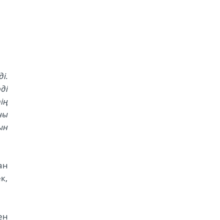
і.
ді
ің
ны
ын
ан
к,
ен