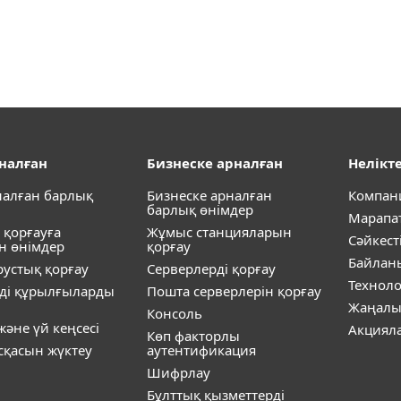
рналған
Бизнеске арналған
Нелікте
налған барлық
Бизнеске арналған
Компан
барлық өнімдер
Марапа
 қорғауға
Жұмыс станцияларын
Сәйкест
н өнімдер
қорғау
Байлан
устық қорғау
Серверлерді қорғау
Технол
ді құрылғыларды
Пошта серверлерін қорғау
Жаңалы
Консоль
әне үй кеңсесі
Акциял
Көп факторлы
ұсқасын жүктеу
аутентификация
Шифрлау
Бұлттық қызметтерді