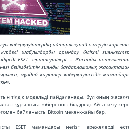
луы киберқауіптердің айтарлықтай өзгеруін көрсетед
үрделі шабуылдарды орындау білікті зиянкестер
діреді ESET зерттеушілері. – Жасанды интеллектт
зін-өзі бейімдейтін зиянды бағдарламалық жасақтама
сырылса, мұндай қауіптер киберқауіпсіздік мамандар
ін».
атын тілдік модельді пайдаланады, бұл оның жасалғ
ған құрылғыға жіберетінін білдіреді. Айта кету кере
отомен байланысты Bitcoin мекен-жайы бар.
ысты ESET мамандары негізгі ережелерді ест