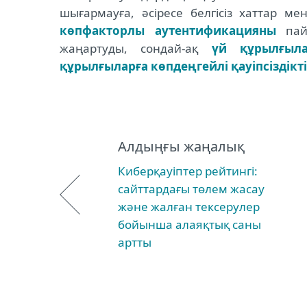
шығармауға, әсіресе белгісіз хаттар м
көпфакторлы аутентификацияны
пайд
жаңартуды, сондай-ақ
үй құрылғыла
құрылғыларға көпдеңгейлі қауіпсіздікті
Алдыңғы жаңалық
Киберқауіптер рейтингі:
сайттардағы төлем жасау
және жалған тексерулер
бойынша алаяқтық саны
артты