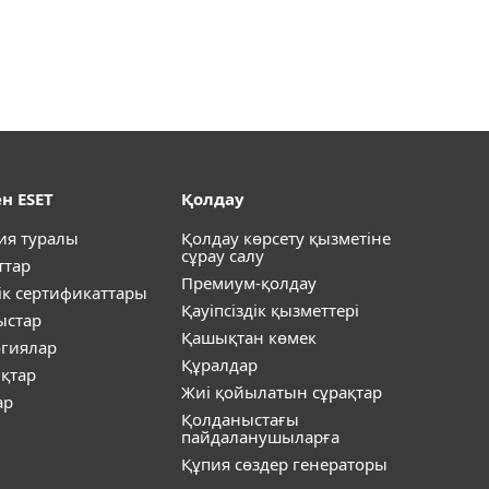
н ESET
Қолдау
ия туралы
Қолдау көрсету қызметіне
сұрау салу
ттар
Премиум-қолдау
ік сертификаттары
Қауіпсіздік қызметтері
ыстар
Қашықтан көмек
огиялар
Құралдар
қтар
Жиі қойылатын сұрақтар
ар
Қолданыстағы
пайдаланушыларға
Құпия сөздер генераторы