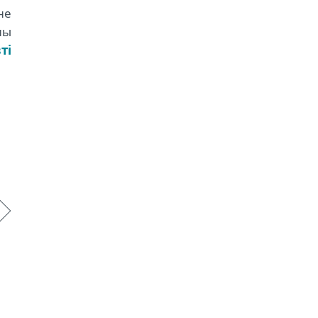
не
лы
ті