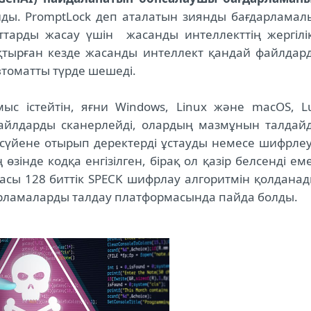
ды. PromptLock деп аталатын зиянды бағдарламал
тарды жасау үшін жасанды интеллекттің жергілік
ұқтырған кезде жасанды интеллект қандай файлдар
автоматты түрде шешеді.
ыс істейтін, яғни Windows, Linux және macOS, L
 файлдарды сканерлейді, олардың мазмұнын талдай
 сүйене отырып деректерді ұстауды немесе шифрлеу
өзінде кодқа енгізілген, бірақ ол қазір белсенді еме
масы 128 биттік SPECK шифрлау алгоритмін қолданад
дарламаларды талдау платформасында пайда болды.