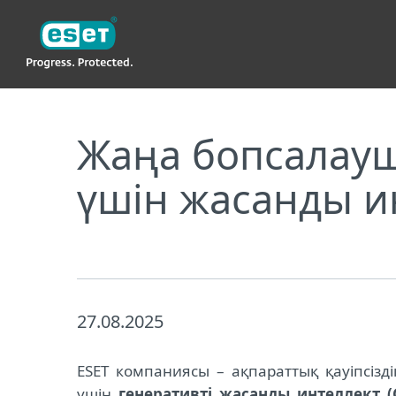
ESET
Жаңа бопсалаушы бағдарлама кибершабуылда
Жаңа бопсалау
үшін жасанды и
27.08.2025
ESET компаниясы – ақпараттық қауіпсіз
үшін
генеративті жасанды интеллект 