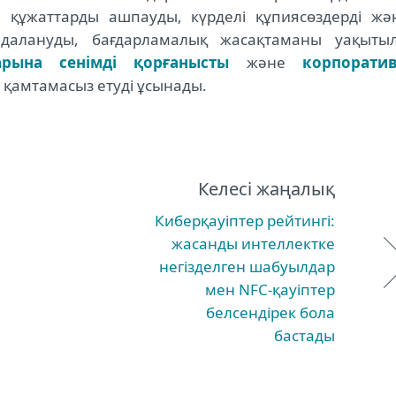
ен құжаттарды ашпауды, күрделі құпиясөздерді жә
алануды, бағдарламалық жасақтаманы уақыты
рына сенімді қорғанысты
және
корпоратив
қамтамасыз етуді ұсынады.
Келесі жаңалық
Киберқауіптер рейтингі:
жасанды интеллектке
негізделген шабуылдар
мен NFC-қауіптер
белсендірек бола
бастады