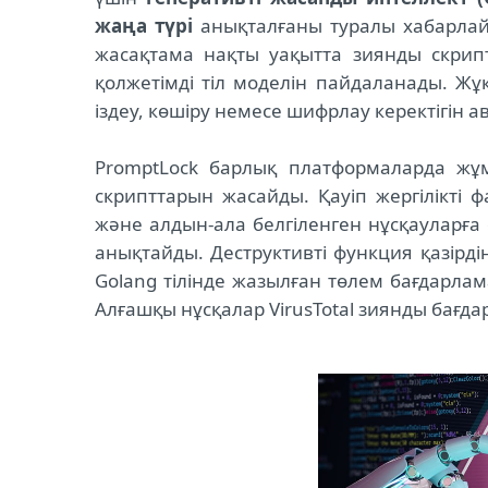
жаңа түрі
анықталғаны туралы хабарлай
жасақтама нақты уақытта зиянды скрипт
қолжетімді тіл моделін пайдаланады. Ж
іздеу, көшіру немесе шифрлау керектігін 
PromptLock барлық платформаларда жұм
скрипттарын жасайды. Қауіп жергілікті
және алдын-ала белгіленген нұсқауларға
анықтайды. Деструктивті функция қазірдің 
Golang тілінде жазылған төлем бағдарла
Алғашқы нұсқалар VirusTotal зиянды бағ