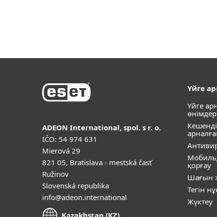
Үйге а
Үйге ар
өнімдер
Кешенді
ADEON International, spol. s r. o.
арналға
IČO: 54 974 631
Антивир
Mierová 29
Мобиль
821 05, Bratislava - mestská časť
қорғау
Ružinov
Шағын ж
Slovenská republika
Тегін н
info@adeon.international
Жүктеу
Kazakhstan (KZ)