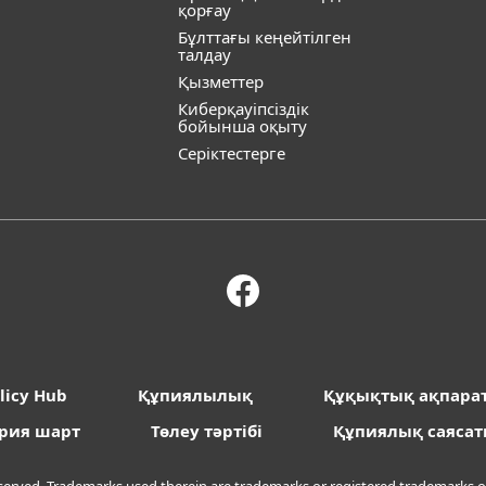
қорғау
Бұлттағы кеңейтілген
талдау
Қызметтер
Киберқауіпсіздік
бойынша оқыту
Серіктестерге
licy Hub
Құпиялылық
Құқықтық ақпара
рия шарт
Төлеу тәртібі
Құпиялық саяса