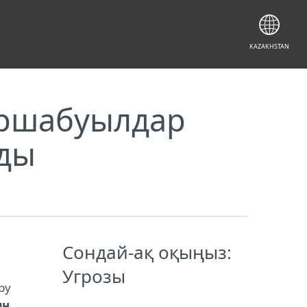
KAZAKHSTAN
ершабуылдар
ады
Сондай-ақ оқыңыз:
Угрозы
ру
ың