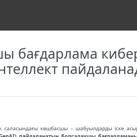
р үшін жасанды интеллект пайдаланады
шы бағдарлама киб
нтеллект пайдалан
дік саласындағы көшбасшы – шабуылдарды іске асы
(GenAI) пайдаланатын бопсалаушы бағдарламан