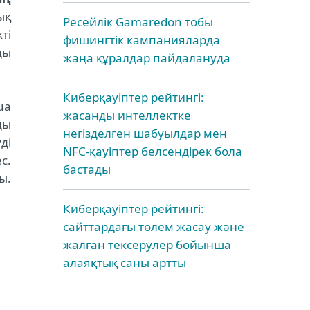
ық
Ресейлік Gamaredon тобы
ті
фишингтік кампанияларда
ды
жаңа құралдар пайдалануда
Киберқауіптер рейтингі:
ua
жасанды интеллектке
ды
негізделген шабуылдар мен
ді
NFC-қауіптер белсендірек бола
с.
бастады
ы.
Киберқауіптер рейтингі:
сайттардағы төлем жасау және
жалған тексерулер бойынша
алаяқтық саны артты