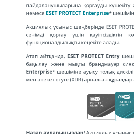
пайдаланушыларына қорғауды күшейту
немесе
ESET PROTECT Enterprise
* шешімін
Акциялық ұсыныс шеңберінде ESET PROTEC
сенімді қорғау үшін қауіпсіздіктің 
функционалдылықты кеңейте алады.
Атап айтқанда,
ESET PROTECT Entry
шеші
бақылау және мықты брандмауэр сия
Enterprise
* шешіміне ауысу толық дискіл
мен әрекет етуге (XDR) арналған құралдар
Назар аударыңыздар!
Акциялық ұсыныс те