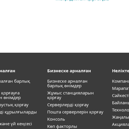
рналған
Бизнеске арналған
Нелікте
налған барлық
Бизнеске арналған
Компан
барлық өнімдер
Марапа
 қорғауға
Жұмыс станцияларын
Сәйкест
н өнімдер
қорғау
Байлан
устық қорғау
Серверлерді қорғау
Технол
ді құрылғыларды
Пошта серверлерін қорғау
Жаңалы
Консоль
әне үй кеңсесі
Акциял
Көп факторлы