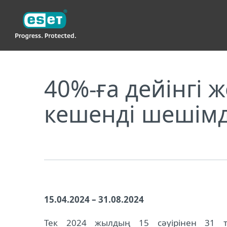
ESET
40%-ға дейінгі жеңілдікпен неғұрлым мықты 
40%-ға дейінгі
кешенді шешімд
15.04.2024 – 31.08.2024
Тек 2024 жылдың 15 сәуірінен 31 там