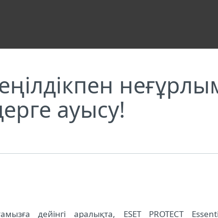
кешенді шешімдерге ауысу!
 жеңілдікпен неғұрл
ерге ауысу!
ызға дейінгі аралықта, ESET PROTECT Essenti