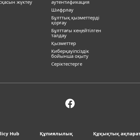
ұсқасын жүктеу
аутентификация
Шифрлау
Бұлттық қызметтерді
қорғау
Бұлттағы кеңейтілген
талдау
Қызметтер
Киберқауіпсіздік
бойынша оқыту
Серіктестерге
licy Hub
Құпиялылық
Құқықтық ақпара