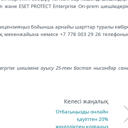
em және ESET PROTECT Enterprise On-prem шешімдері
 лицензияңыз бойынша арнайы шарттар туралы көбір
қ мекенжайына немесе +7 778 003 29 26 телефоны
terprise шешіміне ауысу 25-тен бастап нысандар сан
Келесі жаңалық
Отбасыңызды онлайн
қауіптен 20%
жеңілдікпен қорғаңыз