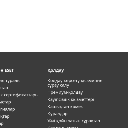
н ESET
Қолдау
ия туралы
Қолдау көрсету қызметіне
сұрау салу
ттар
Премиум-қолдау
ік сертификаттары
Қауіпсіздік қызметтері
ыстар
Қашықтан көмек
огиялар
Құралдар
қтар
Жиі қойылатын сұрақтар
ар
Қолданыстағы