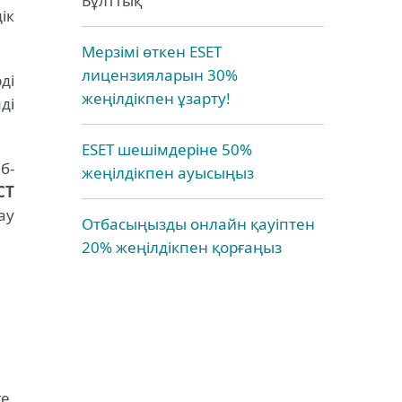
Бұлттық
ік
Мерзімі өткен ESET
лицензияларын 30%
ді
жеңілдікпен ұзарту!
ді
ESET шешімдеріне 50%
б-
жеңілдікпен ауысыңыз
CT
ау
Отбасыңызды онлайн қауіптен
20% жеңілдікпен қорғаңыз
е,