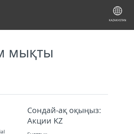
KAZAKHSTAN
ым мықты
Сондай-ақ оқыңыз:
Акции KZ
al