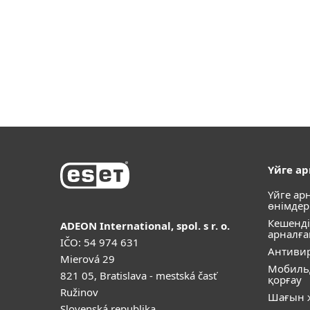
Үйге а
Үйге ар
өнімдер
Кешенді
ADEON International, spol. s r. o.
арналға
IČO: 54 974 631
Антивир
Mierová 29
Мобиль
821 05, Bratislava - mestská časť
қорғау
Ružinov
Шағын ж
Slovenská republika