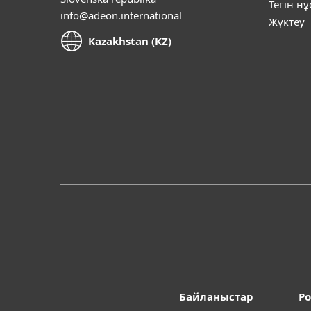
Тегін н
info@adeon.international
Жүктеу
Kazakhstan (KZ)
Байланыстар
Po