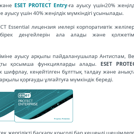
 және
ESET PROTECT Entry
-ға ауысу үшін
20% жеңілд
е ауысу үшін 40% жеңілдік мүмкіндігі ұсынылады.
T Essential лицензия иелері корпоративтік желілер
көбірек деңгейлерін ала алады және қолжетім
міне ауысу арқылы пайдаланушылар Антиспам, Ве
қты қосымша функцияларды алады.
ESET PROTE
ік шифрлау, кеңейтілген бұлттық талдау және анықт
 арқылы қорғауды ұлғайтуға мүмкіндік береді.
к жергілікті басқару консолі бар кешенді шешімдерг