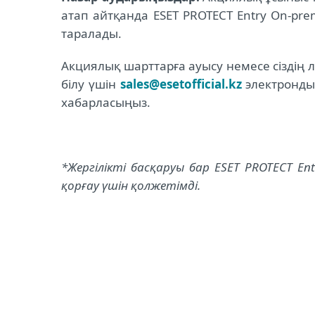
атап айтқанда ESET PROTECT Entry On-pr
таралады.
Акциялық шарттарға ауысу немесе сіздің
білу үшін
sales@esetofficial.kz
электронды
хабарласыңыз.
*Жергілікті басқаруы бар ESET PROTECT En
қорғау үшін қолжетімді.