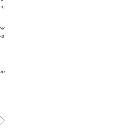
не
ек
на
ын