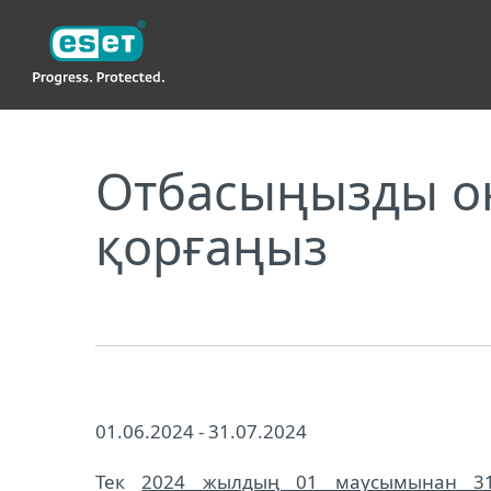
ESET
Отбасыңызды онлайн қауіптен 20% жеңілдікп
Отбасыңызды он
қорғаңыз
01.06.2024 - 31.07.2024
Тек
2024 жылдың 01 маусымынан 31 