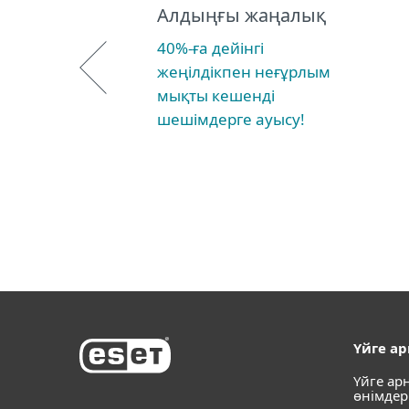
Алдыңғы жаңалық
40%-ға дейінгі
жеңілдікпен неғұрлым
мықты кешенді
шешімдерге ауысу!
Үйге а
Үйге ар
өнімдер