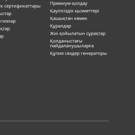
Премиум-қолдау
ік сертификаттары
Қауіпсіздік қызметтері
ыстар
Қашықтан көмек
огиялар
Құралдар
қтар
Жиі қойылатын сұрақтар
ар
Қолданыстағы
пайдаланушыларға
Құпия сөздер генераторы