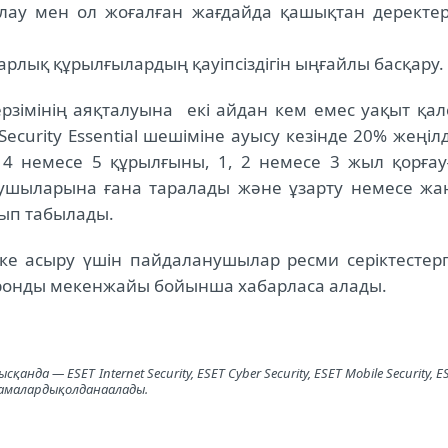
лау мен ол жоғалған жағдайда қашықтан деректер
лық құрылғылардың қауіпсіздігін ыңғайлы басқару.
зімінің аяқталуына екі айдан кем емес уақыт қал
ecurity Essential шешіміне ауысу кезінде 20% жеңілд
 4 немесе 5 құрылғыны, 1, 2 немесе 3 жыл қорғау
нушыларына ғана таралады және ұзарту немесе жа
лып табылады.
е асыру үшін пайдаланушылар ресми серіктестерг
ронды мекенжайы бойынша хабарласа алады.
ысқанда
― ESET Internet Security, ESET Cyber ​​Security, ESET Mobile Security, E
амаларды
қолдана
алады
.