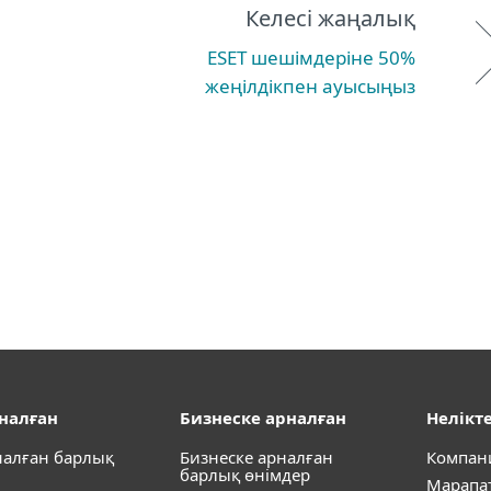
Келесі жаңалық
ESET шешімдеріне 50%
жеңілдікпен ауысыңыз
рналған
Бизнеске арналған
Нелікте
налған барлық
Бизнеске арналған
Компан
барлық өнімдер
Марапа