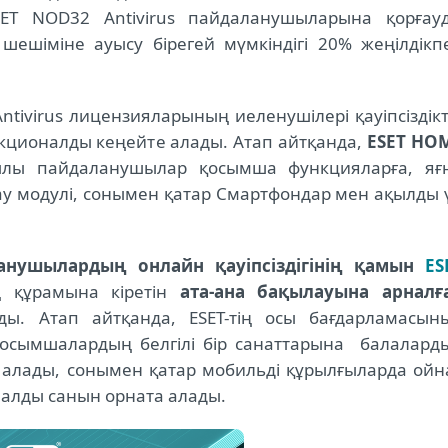
ET NOD32 Antivirus пайдаланушыларына қорғау
шешіміне ауысу бірегей мүмкіндігі 20% жеңілдікп
tivirus лицензияларының иеленушілері қауіпсіздікт
нкционалды кеңейте алады. Атап айтқанда,
ESET HO
лы пайдаланушылар қосымша функцияларға, яғ
ғау модулі, сонымен қатар Смартфондар мен ақылды 
анушылардың онлайн қауіпсіздігінің қамын
ES
құрамына кіретін
ата-ана бақылауына арналғ
ы. Атап айтқанда, ESET-тің осы бағдарламасын
қосымшалардың белгілі бір санаттарына балалард
й алады, сонымен қатар мобильді құрылғыларда ойн
малды санын орната алады.