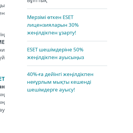
Бұлттық
ды
ен
Мерзімі өткен ESET
лицензияларын 30%
жеңілдікпен ұзарту!
ің
ME
ESET шешімдеріне 50%
ни
жеңілдікпен ауысыңыз
үй
40%-ға дейінгі жеңілдікпен
ET
неғұрлым мықты кешенді
ан
шешімдерге ауысу!
ың
ың
ау