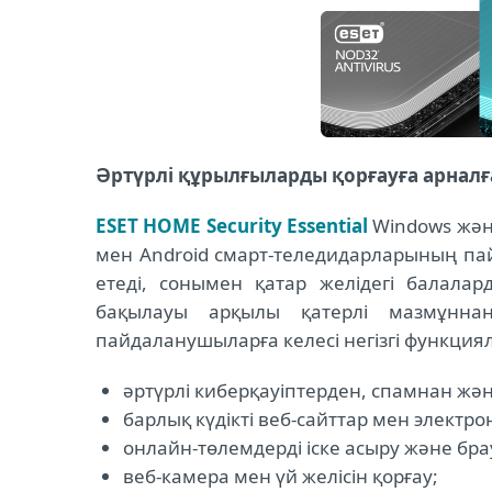
Әртүрлі құрылғыларды қорғауға арна
ESET HOME Security Essential
Windows жән
мен Android смарт-теледидарларының па
етеді, сонымен қатар желідегі балалар
бақылауы арқылы қатерлі мазмұннан
пайдаланушыларға келесі негізгі функция
әртүрлі киберқауіптерден, спамнан жән
барлық күдікті веб-сайттар мен электро
онлайн-төлемдерді іске асыру және брау
веб-камера мен үй желісін қорғау;