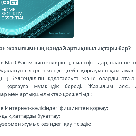
лған жазылымның қандай артықшылықтары бар?
е MacOS компьютерлерінің, смартфондар, планшетт
йдаланушыларын көп деңгейлі қорғаумен қамтамас
дың белсенділігін қадағалауға және оларды ата-а
 қорғауға мүмкіндік береді. Жазылым аясын
лар мен артықшылықтар қолжетімді:
е Интернет-желісіндегі фишингтен қорғау;
ндық хаттарды бұғаттау;
зермен жұмыс кезіндегі қауіпсіздік;