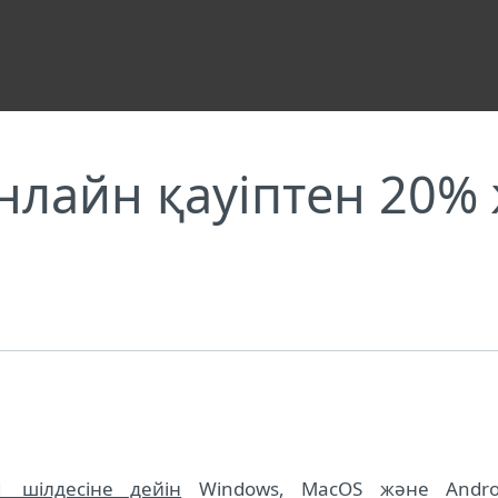
ен қорғаңыз
лайн қауіптен 20% 
шілдесіне дейін
Windows, MacOS және Andro