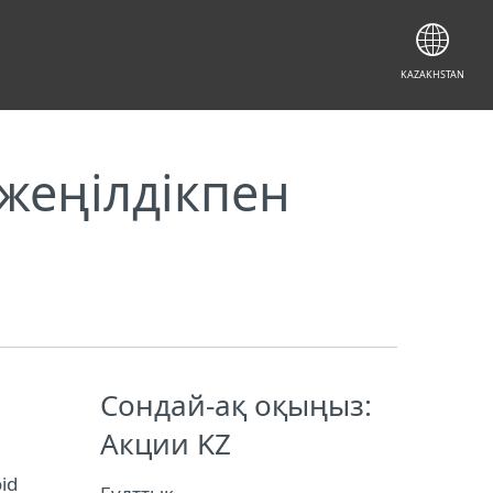
KAZAKHSTAN
жеңілдікпен
Сондай-ақ оқыңыз:
Акции KZ
id