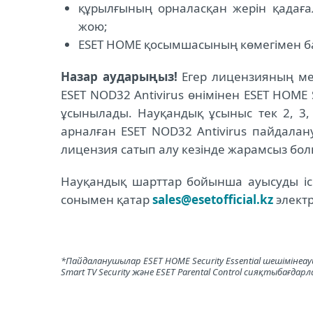
құрылғының орналасқан жерін қадаға
жою;
ESET HOME қосымшасының көмегімен бар
Назар аударыңыз!
Егер лицензияның мер
ESET NOD32 Antivirus өнімінен ESET HOME S
ұсынылады. Науқандық ұсыныс тек 2, 3,
арналған ESET NOD32 Antivirus пайдала
лицензия сатып алу кезінде жарамсыз бо
Науқандық шарттар бойынша ауысуды іск
сонымен қатар
sales@esetofficial.kz
элект
*
Пайдаланушылар
ESET HOME Security Essential
шешіміне
ау
Smart TV Security
және
ESET Parental Control
сияқты
бағдарл