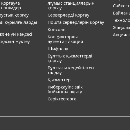
 қорғауға
Жұмыс станцияларын
Сәйкест
н өнімдер
қорғау
Байлан
устық қорғау
Серверлерді қорғау
Технол
ді құрылғыларды
Пошта серверлерін қорғау
Жаңалы
Консоль
әне үй кеңсесі
Акциял
Көп факторлы
ұсқасын жүктеу
аутентификация
Шифрлау
Бұлттық қызметтерді
қорғау
Бұлттағы кеңейтілген
талдау
Қызметтер
Киберқауіпсіздік
бойынша оқыту
Серіктестерге