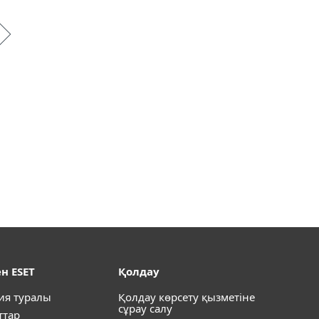
н ESET
Қолдау
ия туралы
Қолдау көрсету қызметіне
сұрау салу
ттар