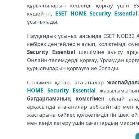
құрылғыларын кешенді қорғау үшін ES
күшейтіп,
ESET HOME Security Essential
ұсынылады.
Науқандық ұсыныс аясында ESET NOD32 An
көбірек деңгейлерін алып, қолжтеімді фу
Security Essential
шешіміне ауысу арқы
Онлайн-төлемдерді қорғау, Ұрлаудан қор
құрылғыларын қорғауға ие болады.
Сонымен қатар, ата-аналар
жас
пайдал
HOME Security Essential
жазылымының 
бағдарламаның көмегімен
ойлай алад
арқасында ата-аналар веб-сайттар мен 
жастарына сәйкес қолжетімділігін шекте
мен көңіл көтеру үшін сағаттардың макси