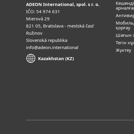
Кешенді
ADEON International, spol. s r. o.
арналға
IČO: 54 974 631
Антивир
Mierová 29
Мобиль
821 05, Bratislava - mestská časť
қорғау
Ružinov
Шағын ж
Slovenská republika
Тегін н
info@adeon.international
Жүктеу
Kazakhstan (KZ)