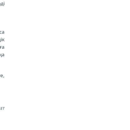
ді
са
ік
ға
ңа
е,
SET