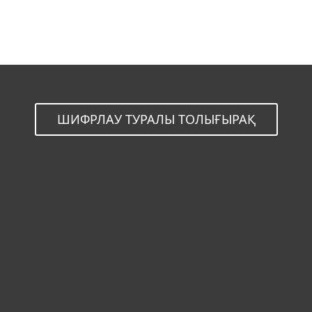
Сервер
ШИФРЛАУ ТУРАЛЫ ТОЛЫҒЫРАҚ
Үйге арналған
Бизнеске арналған
Неліктен ESET