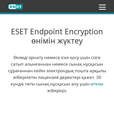
ESET
ESET Endpoint Encryption
өнімін жүктеу
Өнімді орнату немесе іске қосу үшін сізге
сатып алынғаннан немесе сынақ нұсқасын
сұрағаннан кейін электрондық пошта арқылы
жіберілетін лицензия деректері қажет. 30
күндік тегін сынақ нұсқасын алу үшін
өтінім
жіберіңіз.
Тұтынушы