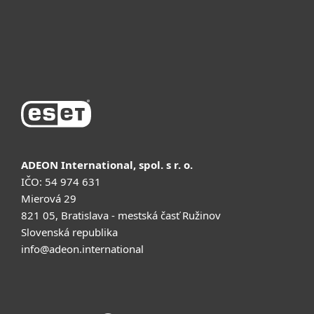
Қолдау
Сатып алу
ADEON International, spol. s r. o.
IČO: 54 974 631
Mierová 29
821 05, Bratislava - mestská časť Ružinov
Slovenská republika
info@adeon.international