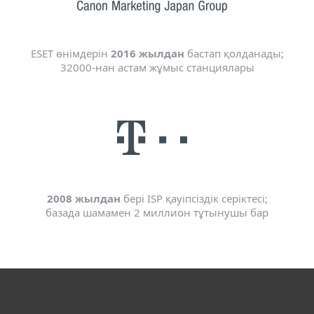
ESET өнімдерін
2016 жылдан
бастап қолданады;
32000-нан астам жұмыс станциялары
2008 жылдан
бері ISP қауіпсіздік серіктесі;
базада шамамен 2 миллион тұтынушы бар