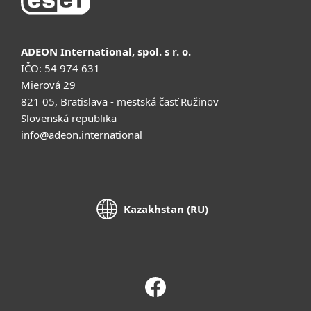
ADEON International, spol. s r. o.
IČO: 54 974 631
Mierová 29
821 05, Bratislava - mestská časť Ružinov
Slovenská republika
info@adeon.international
Kazakhstan (RU)