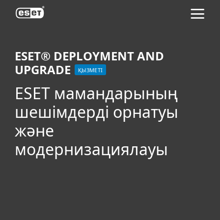
ESET
ESET® DEPLOYMENT AND
UPGRADE
ҚЫЗМЕТІ
ESET мамандарының
шешімдерді орнатуы
және
модернизациялауы