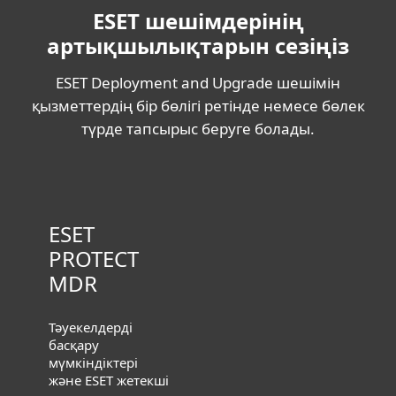
ESET шешімдерінің
артықшылықтарын сезіңіз
ESET Deployment and Upgrade шешімін
қызметтердің бір бөлігі ретінде немесе бөлек
түрде тапсырыс беруге болады.
ESET
PROTECT
MDR
Тәуекелдерді
басқару
мүмкіндіктері
және ESET жетекші