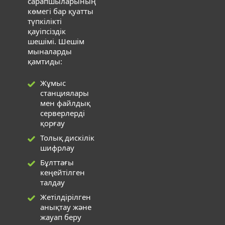
сарапшыларының
көмегі бар қуатты
түпкілікті
қауіпсіздік
шешімі. Шешім
мыналарды
қамтиды:
Жұмыс
станциялары
мен файлдық
серверлерді
қорғау
Толық дискілік
шифрлау
Бұлттағы
кеңейтілген
талдау
Жетілдірілген
анықтау және
жауап беру