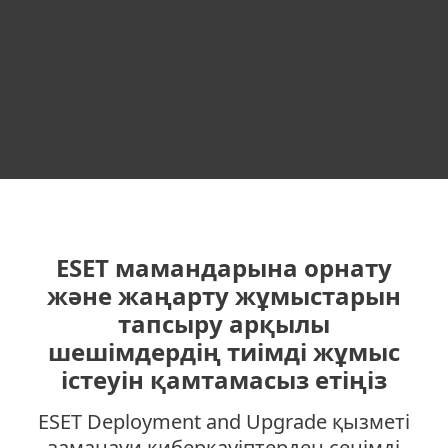
ESET мамандарына орнату
және жаңарту жұмыстарын
тапсыру арқылы
шешімдердің тиімді жұмыс
істеуін қамтамасыз етіңіз
ESET Deployment and Upgrade қызметі
заманауи киберқауіптерден сенімді