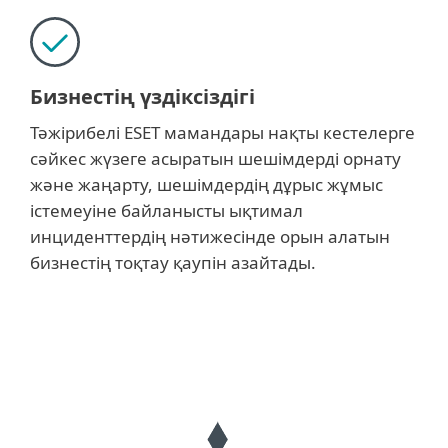
Бизнестің үздіксіздігі
Тәжірибелі ESET мамандары нақты кестелерге
сәйкес жүзеге асыратын шешімдерді орнату
және жаңарту, шешімдердің дұрыс жұмыс
істемеуіне байланысты ықтимал
инциденттердің нәтижесінде орын алатын
бизнестің тоқтау қаупін азайтады.