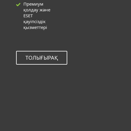
Премиум
қолдау және
ESET
қауіпсіздік
қызметтері
ТОЛЫҒЫРАҚ
ESET Deployment and Upgrade
қызметін келесі шешімдер үшін
пайдалануға болады
Windows, Mac, Linux және Android