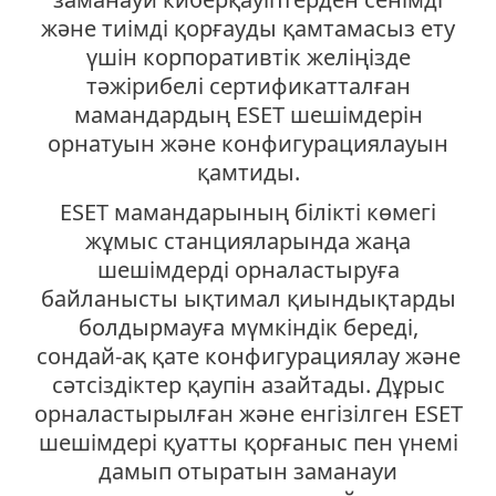
және тиімді қорғауды қамтамасыз ету
үшін корпоративтік желіңізде
тәжірибелі сертификатталған
мамандардың ESET шешімдерін
орнатуын және конфигурациялауын
қамтиды.
ESET мамандарының білікті көмегі
жұмыс станцияларында жаңа
шешімдерді орналастыруға
байланысты ықтимал қиындықтарды
болдырмауға мүмкіндік береді,
сондай-ақ қате конфигурациялау және
сәтсіздіктер қаупін азайтады. Дұрыс
орналастырылған және енгізілген ESET
шешімдері қуатты қорғаныс пен үнемі
дамып отыратын заманауи