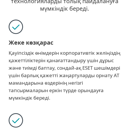
технологияларды толық пайдалануға
мүмкіндік береді.
Жеке көзқарас
Қауіпсіздік өнімдерін корпоративтік желіңіздің
қажеттіліктерін қанағаттандыру үшін дұрыс
және тиімді баптау, сондай-ақ ESET шешімдері
үшін барлық қажетті жаңартуларды орнату АТ
мамандарына өздерінің негізгі
тапсырмаларын еркін түрде орындауға
мүмкіндік береді.