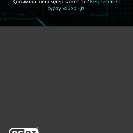
Үйге арналған
Бизнеске арналған
Неліктен ESET
Қолдау
Сатып алу