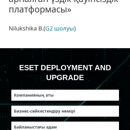
платформасы»
Nilukshika B.(
G2 шолуы
)