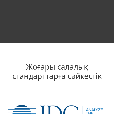
ESET PROTECT
Жоғары салалық
стандарттарға сәйкестік