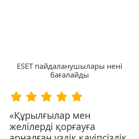
ESET пайдаланушылары нені
бағалайды
«Құрылғылар мен
желілерді қорғауға
арналған үздік қауіпсіздік