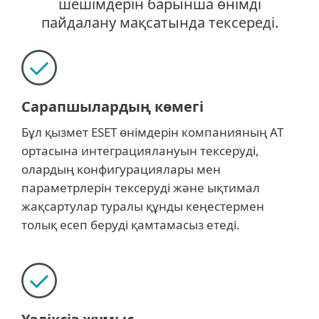
шешімдерін барынша өнімді
пайдалану мақсатында тексереді.
Сарапшылардың көмегі
Бұл қызмет ESET өнімдерін компанияның АТ
ортасына интеграциялануын тексеруді,
олардың конфигурациялары мен
параметрлерін тексеруді және ықтимал
жақсартулар туралы құнды кеңестермен
толық есеп беруді қамтамасыз етеді.