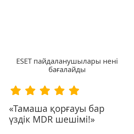
ESET пайдаланушылары нені
бағалайды
«Тамаша қорғауы бар
үздік MDR шешімі!»