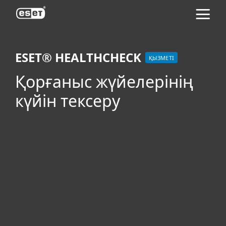
ESET
ESET® HEALTHCHECK
ҚЫЗМЕТІ
Қорғаныс жүйелерінің
күйін тексеру