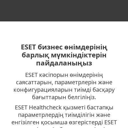
ESET бизнес өнімдерінің
барлық мүмкіндіктерін
пайдаланыңыз
ESET кәсіпорын өнімдерінің
саясаттарын, параметрлерін және
конфигурацияларын тиімді басқару
бағыттарын белгіліңіз.
ESET Healthcheck қызметі бастапқы
параметрлердің тиімділігін және
енгізілген қосымша өзгерістерді ESET