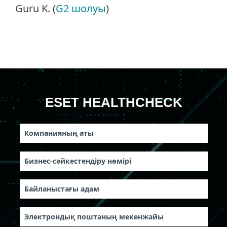
Guru K. (
G2 шолуы
)