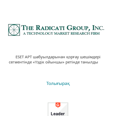
ESET APT шабуылдарынан қорғау шешімдері
сегментінде «Үздік ойыншы» ретінде танылды
Толығырақ