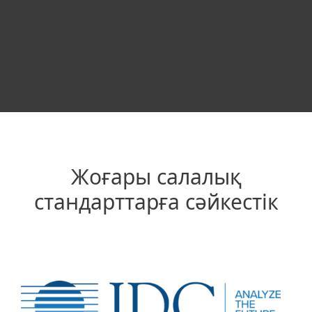
ESET PROTECT
Жоғары салалық
стандарттарға сәйкестік