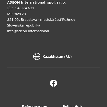
ADEON International, spol. s r. o.
IČO: 54 974 631
Mierová 29
821 05, Bratislava - mestská časť Ružinov
Slovenská republika
info@adeon.international
Kazakhstan (RU)
Байланыстар
Policy Hub