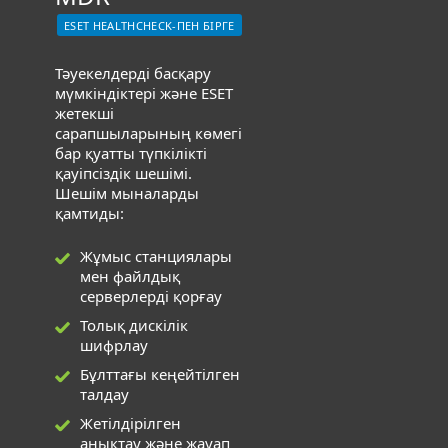
ESET HEALTHCHECK-ПЕН БІРГЕ
Тәуекелдерді басқару
мүмкіндіктері және ESET
жетекші
сарапшыларының көмегі
бар қуатты түпкілікті
қауіпсіздік шешімі.
Шешім мыналарды
қамтиды:
Жұмыс станциялары
мен файлдық
серверлерді қорғау
Толық дискілік
шифрлау
Бұлттағы кеңейтілген
талдау
Жетілдірілген
анықтау және жауап