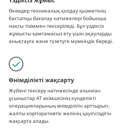
Үздіксіз жұмыс
Өнімдер техникалық қолдау қызметінің
бастапқы бағалау нәтижелері бойынша
нақты тізіммен тексеріледі. Бұл үздіксіз
жұмысты қамтамасыз ету үшін ақауларды
анықтауға және түзетуге мүмкіндік береді.
Өнімділікті жақсарту
Жүйені тексеру нәтижесінде алынған
ұсыныстар АТ әкімшісінің күнделікті
операцияларының өнімділігін арттырып,
жалпы корпоративтік желінің қауіпсіздігін
жақсарта алады.