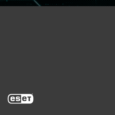
Үйге арналған
Бизнеске арналған
Неліктен ESET
Қолдау
Сатып алу