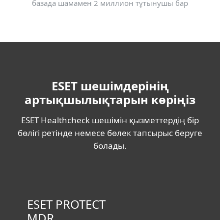
базада шамамен 2 миллион тұтынушы бар
ESET шешімдерінің
артықшылықтарын көріңіз
ESET Healthcheck шешімін қызметтердің бір
бөлігі ретінде немесе бөлек тапсырыс беруге
болады.
ESET PROTECT
MDR