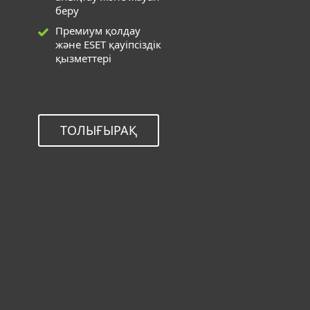
беру
Премиум қолдау
және ESET қауіпсіздік
қызметтері
ТОЛЫҒЫРАҚ
Келесі шешімдер үшін ESET
Healthcheck қызметін
пайдалануға болады
Windows, Mac, Linux және Android