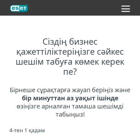
ESET
Сіздің бизнес
қажеттіліктеріңізге сәйкес
шешім табуға көмек керек
пе?
Бірнеше сұрақтарға жауап беріңіз және
бір минуттан аз уақыт ішінде
өзіңізге арналған тамаша шешімді
табыңыз!
4-тен 1 қадам