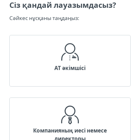
Сіз қандай лауазымдасыз?
Сәйкес нұсқаны таңдаңыз:
АТ әкімшісі
Компанияның иесі немесе
директоры