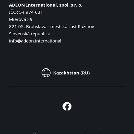
ADEON International, spol. s r. o.
IČO: 54 974 631
Mierová 29
821 05, Bratislava - mestská časť Ružinov
Slovenská republika
info@adeon.international
Kazakhstan (RU)