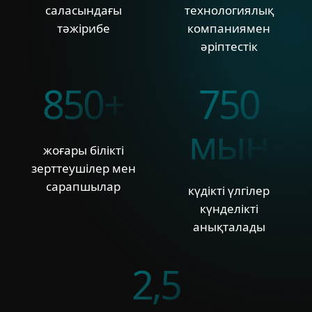
саласындағы
технологиялық
тәжірибе
компаниямен
әріптестік
850+
750
мың
жоғары білікті
зерттеушілер мен
сарапшылар
күдікті үлгілер
күнделікті
анықталады
2,5