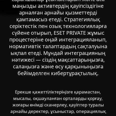
маңызды активтердің қауіпсіздігіне
арналған арнайы қызметтерді
қамтамасыз етеді. Стратегиялық
серіктестік пен озық технологияларға
сүйене отырып, ESET PRIVATE жұмыс
процестеріне оңай интеграцияланып,
нормативтік талаптардың сақталуына
ықпал етеді. Мұндай интеграцияның
нәтижесі — сіздің мақсаттарыңызға,
салаңызға және өсу қарқыныңызға
бейімделген кибертұрақтылық.
Ерекше қажеттіліктеріңізге қарамастан,
мысалы, оқшауланған орталарды қорғау,
жоғары өнімді сканерлеу, қауіптер туралы
арнайы деректер, ұсыныстар, операциялық