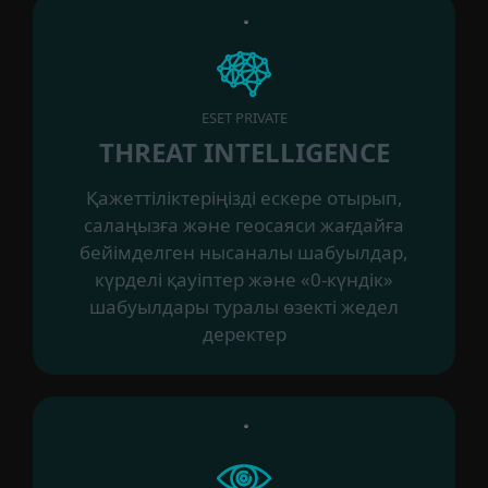
ESET PRIVATE
THREAT INTELLIGENCE
Қажеттіліктеріңізді ескере отырып,
салаңызға және геосаяси жағдайға
бейімделген нысаналы шабуылдар,
күрделі қауіптер және «0-күндік»
шабуылдары туралы өзекті жедел
деректер