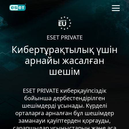
ESET
ESET PRIVATE
Кибертұрақтылық үшін
арнайы жасалған
шешім
ESET PRIVATE киберқауіпсіздік
бойынша дербестендірілген
шешімдерді ұсынады. Күрделі
орталарға арналған бұл шешімдер
заманауи қауіптерден қорғауды,
сарапшылар ұсыныстарын және аса