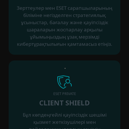
Зерттеулер мен ESET сарапшыларының
біліміне негізделген стратегиялық
ұсыныстар, бағалау және қауіпсіздік
шараларын жоспарлау арқылы
ұйымыңыздың ұзақ мерзімді
кибертұрақтылығын қамтамасыз етіңіз.
ESET PRIVATE
CLIENT SHIELD
Бұл көпдеңгейлі қауіпсіздік шешімі
қызмет жеткізушілері мен