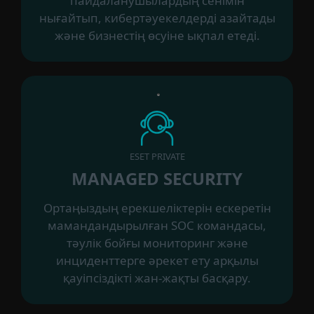
пайдаланушылардың сенімін
нығайтып, кибертәуекелдерді азайтады
және бизнестің өсуіне ықпал етеді.
ESET PRIVATE
MANAGED SECURITY
Ортаңыздың ерекшеліктерін ескеретін
мамандандырылған SOC командасы,
тәулік бойғы мониторинг және
инциденттерге әрекет ету арқылы
қауіпсіздікті жан-жақты басқару.