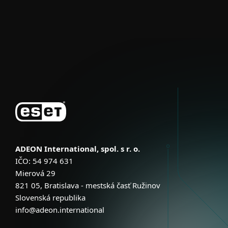
Неліктен ESET
Қолдау
Сатып алу
ADEON International, spol. s r. o.
IČO: 54 974 631
Mierová 29
821 05, Bratislava - mestská časť Ružinov
Slovenská republika
info@adeon.international