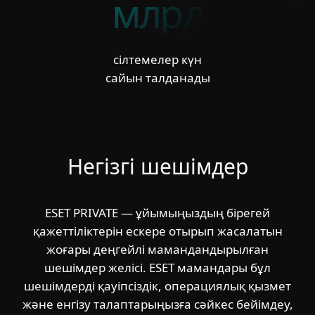
млрд
сілтемелер күн
сайын талданады
Негізгі шешімдер
ESET PRIVATE — ұйымыңыздың бірегей
қажеттіліктерін ескере отырып жасалатын
жоғары деңгейлі мамандандырылған
шешімдер желісі. ESET мамандары бұл
шешімдерді қауіпсіздік, операциялық қызмет
және енгізу талаптарыңызға сәйкес бейімдеу,