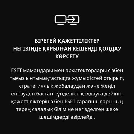
БІРЕГЕЙ ҚАЖЕТТІЛІКТЕР
НЕГІЗІНДЕ ҚҰРЫЛҒАН КЕШЕНДІ ҚОЛДАУ
КӨРСЕТУ
ESET мамандары мен архитекторлары сізбен
тығыз ынтымақтастықта жұмыс істей отырып,
стратегиялық жобалаудан және жеңіл
енгізуден бастап күнделікті қолдауға дейінгі,
қажеттіліктеріңіз бен ESET сарапшыларының
терең салалық біліміне негізделген жеке
шешімдерді әзірлейді.