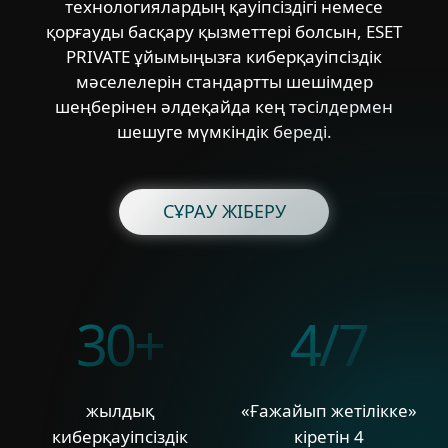
технологиялардың қауіпсіздігі немесе
қорғауды басқару қызметтері болсын, ESET
PRIVATE ұйымыңызға киберқауіпсіздік
мәселелерін стандартты шешімдер
шеңберінен әлдеқайда кең тәсілдермен
шешуге мүмкіндік береді.
СҰРАУ ЖІБЕРУ
30+
4/7
жылдық
«Ғажайып жетілікке»
киберқауіпсіздік
кіретін 4