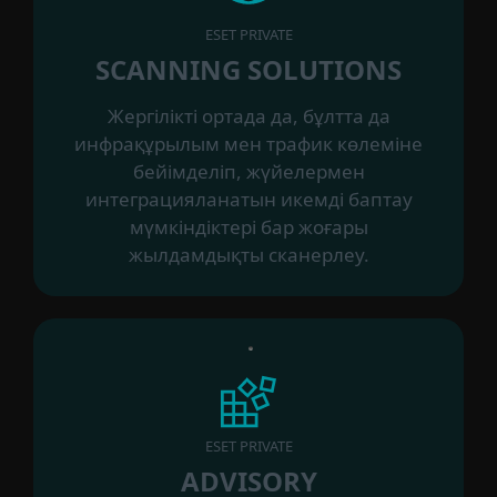
ESET PRIVATE
SCANNING SOLUTIONS
Жергілікті ортада да, бұлтта да
инфрақұрылым мен трафик көлеміне
бейімделіп, жүйелермен
интеграцияланатын икемді баптау
мүмкіндіктері бар жоғары
жылдамдықты сканерлеу.
ESET PRIVATE
ADVISORY