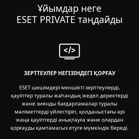
Ұйымдар неге
ESET PRIVATE таңдайды
ЗЕРТТЕУЛЕР НЕГІЗІНДЕГІ ҚОРҒАУ
ESET шешімдері меншікті зерттеулерді,
қауіптер туралы жаһандық жедел деректерді
және зиянды бағдарламалар туралы
мәліметтерді үйлестіріп, қолданыстағы әрі
жаңа қауіптерді анықтауға және олардан
қорғауды қамтамасыз етуге мүмкіндік береді.