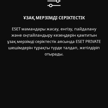
ҰЗАҚ МЕРЗІМДІ СЕРІКТЕСТІК
ESET мамандары жасау, енгізу, пайдалану
және оңтайландыру кезеңдерін қамтитын
ұзақ мерзімді серіктестік аясында ESET PRIVATE
шешімдерін тұрақты түрде талдап, жетілдіріп
отырады.
Үйге арналған
Бизнеске арналған