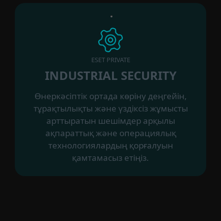
ESET PRIVATE
INDUSTRIAL SECURITY
Өнеркәсіптік ортада көріну деңгейін,
тұрақтылықты және үздіксіз жұмысты
арттыратын шешімдер арқылы
ақпараттық және операциялық
технологиялардың қорғалуын
қамтамасыз етіңіз.