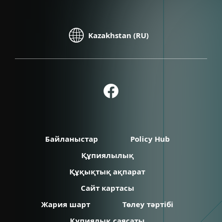
Kazakhstan (RU)
Байланыстар
Policy Hub
Құпиялылық
Құқықтық ақпарат
Сайт картасы
Жария шарт
Төлеу тәртібі
Құпиялық саясаты