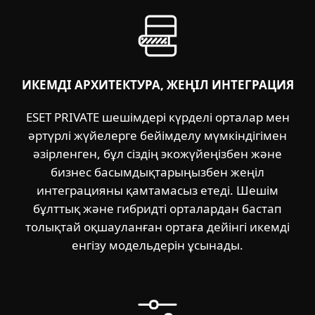
ИКЕМДІ АРХИТЕКТУРА, ЖЕҢІЛ ИНТЕГРАЦИЯ
ESET PRIVATE шешімдері күрделі орталар мен
әртүрлі жүйелерге бейімделу мүмкіндігімен
әзірленген, бұл сіздің экожүйеңізбен және
бизнес басымдықтарыңызбен жеңіл
интеграцияны қамтамасыз етеді. Шешім
бұлттық және гибридті орталардан бастап
толықтай оқшауланған ортаға дейінгі икемді
енгізу модельдерін ұсынады.