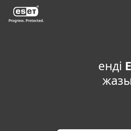
ESET
KZ KZ-RU2
Yйге арналған
ESET Internet Securit
енді
E
жазы