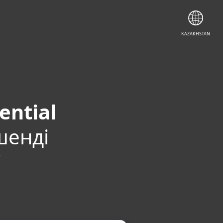
KAZAKHSTAN
ential
шенді
і