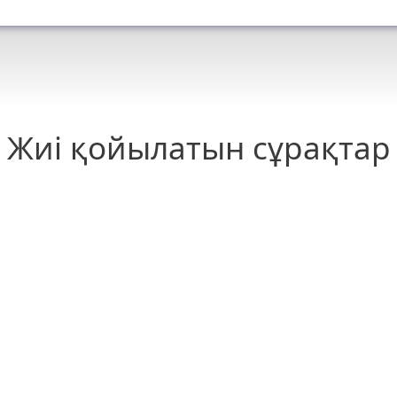
Жиі қойылатын сұрақтар
ить ESET Internet Security?
могу продлить лицензию на ESET Internet S
ESET Internet Security орнатылған. Мен ұші