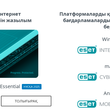
интернет
Платформаларды қ
үшін жазылым
бағдарламаларды 
бе
Wi
m
Essential
НҰСҚА 2025
An
ТОЛЫҒЫРАҚ