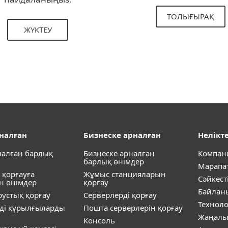
ТОЛЫҒЫРАҚ
ЖҮКТЕУ
рналған
Бизнеске арналған
Нелікте
налған барлық
Бизнеске арналған
Компан
барлық өнімдер
Марапа
 қорғауға
Жұмыс станцияларын
Сәйкест
н өнімдер
қорғау
Байлан
устық қорғау
Серверлерді қорғау
Технол
ді құрылғыларды
Пошта серверлерін қорғау
Жаңалы
Консоль