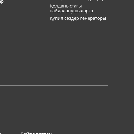
ар
Қолданыстағы
пайдаланушыларға
Құпия сөздер генераторы
т
Сайт картасы