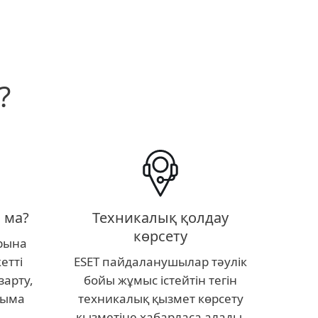
?
Техникалық қолдау
 ма?
көрсету
рына
ESET пайдаланушылар тәулік
етті
бойы жұмыс істейтін тегін
зарту,
техникалық қызмет көрсету
ныма
қызметіне хабарласа алады.