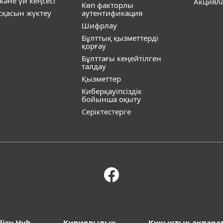
әне үй кеңсесі
Акциял
Көп факторлы
ұсқасын жүктеу
аутентификация
Шифрлау
Бұлттық қызметтерді
қорғау
Бұлттағы кеңейтілген
талдау
Қызметтер
Киберқауіпсіздік
бойынша оқыту
Серіктестерге
licy Hub
Құпиялылық
Құқықтық ақпара