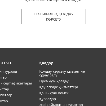
ТЕХНИКАЛЫҚ ҚОЛДАУ
КӨРСЕТУ
н ESET
Қолдау
ия туралы
Қолдау көрсету қызметіне
сұрау салу
ттар
Премиум-қолдау
ік сертификаттары
Қауіпсіздік қызметтері
ыстар
Қашықтан көмек
огиялар
Құралдар
қтар
Жиі қойылатын сұрақтар