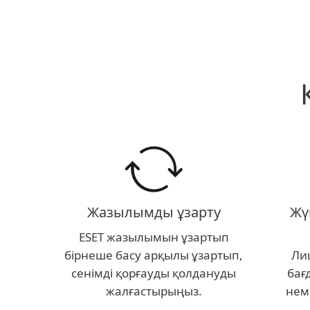
Жазылымды ұзарту
Жү
ESET жазылымын ұзартып
бірнеше басу арқылы ұзартып,
Лиц
сенімді қорғауды қолдануды
бағ
жалғастырыңыз.
нем