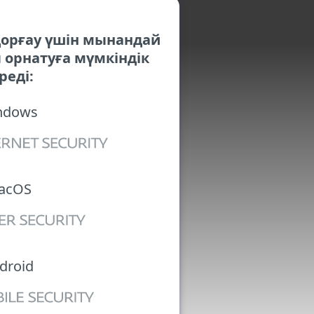
орғау үшін мынандай
орнатуға мүмкіндік
реді:
ndows
acOS
droid