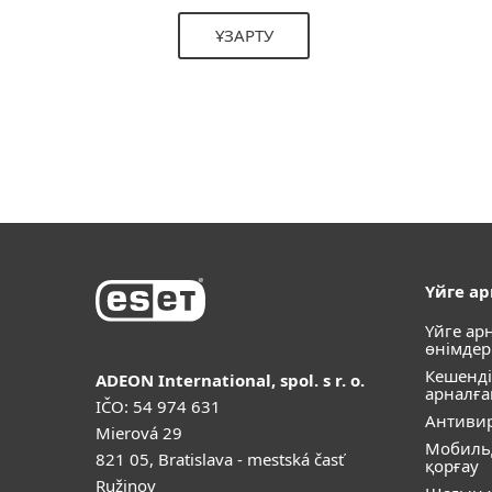
ҰЗАРТУ
Үйге а
Үйге ар
өнімдер
Кешенді
ADEON International, spol. s r. o.
арналға
IČO: 54 974 631
Антивир
Mierová 29
Мобиль
821 05, Bratislava - mestská časť
қорғау
Ružinov