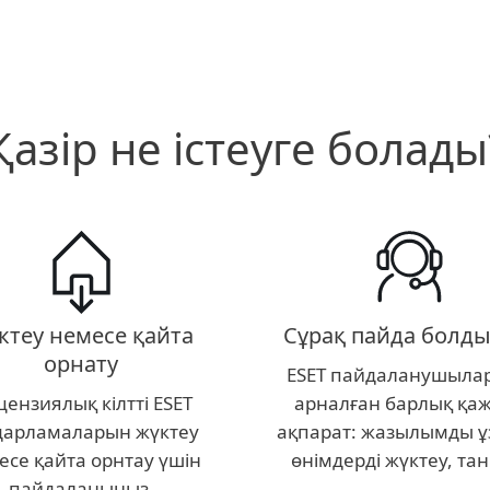
Қазір не істеуге болады
ктеу немесе қайта
Сұрақ пайда болды
орнату
ESET пайдаланушыла
ензиялық кілтті ESET
арналған барлық қаж
дарламаларын жүктеу
ақпарат: жазылымды ұ
есе қайта орнтау үшін
өнімдерді жүктеу, та
пайдаланыңыз.