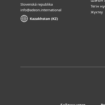
Шағын ж
Slovenská republika
Тегін н
info@adeon.international
Жүктеу
Kazakhstan (KZ)
Байланыстар
Po